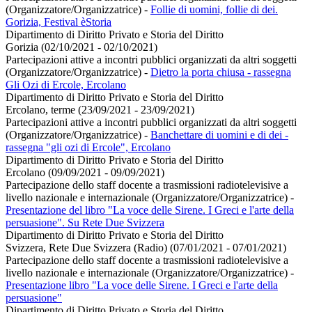
(Organizzatore/Organizzatrice)
-
Follie di uomini, follie di dei.
Gorizia, Festival èStoria
Dipartimento di Diritto Privato e Storia del Diritto
Gorizia (02/10/2021 - 02/10/2021)
Partecipazioni attive a incontri pubblici organizzati da altri soggetti
(Organizzatore/Organizzatrice)
-
Dietro la porta chiusa - rassegna
Gli Ozi di Ercole, Ercolano
Dipartimento di Diritto Privato e Storia del Diritto
Ercolano, terme (23/09/2021 - 23/09/2021)
Partecipazioni attive a incontri pubblici organizzati da altri soggetti
(Organizzatore/Organizzatrice)
-
Banchettare di uomini e di dei -
rassegna "gli ozi di Ercole", Ercolano
Dipartimento di Diritto Privato e Storia del Diritto
Ercolano (09/09/2021 - 09/09/2021)
Partecipazione dello staff docente a trasmissioni radiotelevisive a
livello nazionale e internazionale (Organizzatore/Organizzatrice)
-
Presentazione del libro "La voce delle Sirene. I Greci e l'arte della
persuasione". Su Rete Due Svizzera
Dipartimento di Diritto Privato e Storia del Diritto
Svizzera, Rete Due Svizzera (Radio) (07/01/2021 - 07/01/2021)
Partecipazione dello staff docente a trasmissioni radiotelevisive a
livello nazionale e internazionale (Organizzatore/Organizzatrice)
-
Presentazione libro "La voce delle Sirene. I Greci e l'arte della
persuasione"
Dipartimento di Diritto Privato e Storia del Diritto