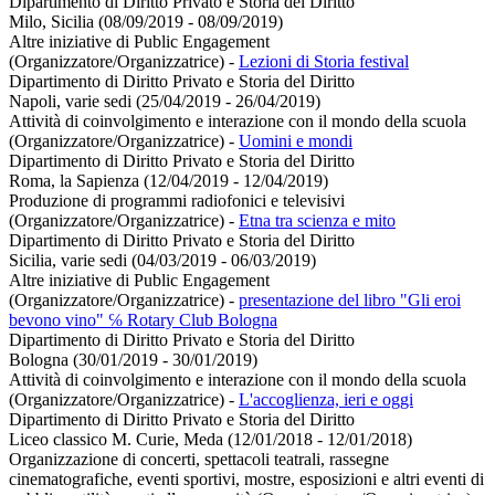
Dipartimento di Diritto Privato e Storia del Diritto
Milo, Sicilia (08/09/2019 - 08/09/2019)
Altre iniziative di Public Engagement
(Organizzatore/Organizzatrice)
-
Lezioni di Storia festival
Dipartimento di Diritto Privato e Storia del Diritto
Napoli, varie sedi (25/04/2019 - 26/04/2019)
Attività di coinvolgimento e interazione con il mondo della scuola
(Organizzatore/Organizzatrice)
-
Uomini e mondi
Dipartimento di Diritto Privato e Storia del Diritto
Roma, la Sapienza (12/04/2019 - 12/04/2019)
Produzione di programmi radiofonici e televisivi
(Organizzatore/Organizzatrice)
-
Etna tra scienza e mito
Dipartimento di Diritto Privato e Storia del Diritto
Sicilia, varie sedi (04/03/2019 - 06/03/2019)
Altre iniziative di Public Engagement
(Organizzatore/Organizzatrice)
-
presentazione del libro "Gli eroi
bevono vino" ℅ Rotary Club Bologna
Dipartimento di Diritto Privato e Storia del Diritto
Bologna (30/01/2019 - 30/01/2019)
Attività di coinvolgimento e interazione con il mondo della scuola
(Organizzatore/Organizzatrice)
-
L'accoglienza, ieri e oggi
Dipartimento di Diritto Privato e Storia del Diritto
Liceo classico M. Curie, Meda (12/01/2018 - 12/01/2018)
Organizzazione di concerti, spettacoli teatrali, rassegne
cinematografiche, eventi sportivi, mostre, esposizioni e altri eventi di