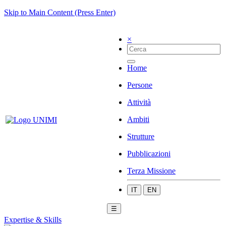
Skip to Main Content (Press Enter)
×
Home
Persone
Attività
Ambiti
Strutture
Pubblicazioni
Terza Missione
IT
EN
☰
Expertise & Skills