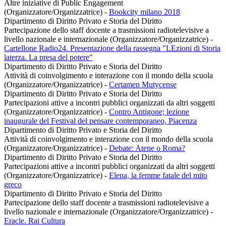
Altre iniziative di Public Engagement
(Organizzatore/Organizzatrice)
-
Bookcity milano 2018
Dipartimento di Diritto Privato e Storia del Diritto
Partecipazione dello staff docente a trasmissioni radiotelevisive a
livello nazionale e internazionale (Organizzatore/Organizzatrice)
-
Cartellone Radio24. Presentazione della rassegna "LEzioni di Storia
laterza. La presa del potere"
Dipartimento di Diritto Privato e Storia del Diritto
Attività di coinvolgimento e interazione con il mondo della scuola
(Organizzatore/Organizzatrice)
-
Certamen Mutycense
Dipartimento di Diritto Privato e Storia del Diritto
Partecipazioni attive a incontri pubblici organizzati da altri soggetti
(Organizzatore/Organizzatrice)
-
Contro Antigone; lezione
inaugurale del Festival del pensare contemporaneo, Piacenza
Dipartimento di Diritto Privato e Storia del Diritto
Attività di coinvolgimento e interazione con il mondo della scuola
(Organizzatore/Organizzatrice)
-
Debate: Atene o Roma?
Dipartimento di Diritto Privato e Storia del Diritto
Partecipazioni attive a incontri pubblici organizzati da altri soggetti
(Organizzatore/Organizzatrice)
-
Elena, la femme fatale del mito
greco
Dipartimento di Diritto Privato e Storia del Diritto
Partecipazione dello staff docente a trasmissioni radiotelevisive a
livello nazionale e internazionale (Organizzatore/Organizzatrice)
-
Eracle. Rai Cultura