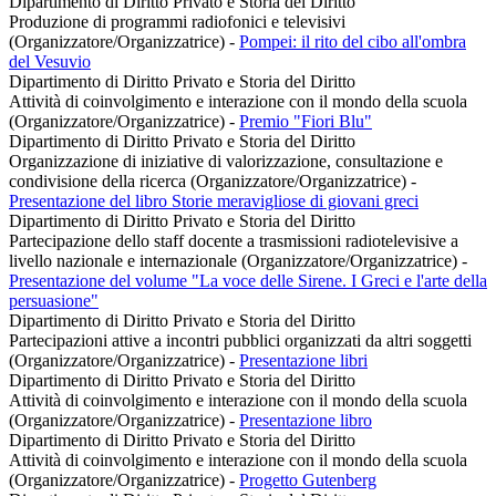
Dipartimento di Diritto Privato e Storia del Diritto
Produzione di programmi radiofonici e televisivi
(Organizzatore/Organizzatrice)
-
Pompei: il rito del cibo all'ombra
del Vesuvio
Dipartimento di Diritto Privato e Storia del Diritto
Attività di coinvolgimento e interazione con il mondo della scuola
(Organizzatore/Organizzatrice)
-
Premio "Fiori Blu"
Dipartimento di Diritto Privato e Storia del Diritto
Organizzazione di iniziative di valorizzazione, consultazione e
condivisione della ricerca (Organizzatore/Organizzatrice)
-
Presentazione del libro Storie meravigliose di giovani greci
Dipartimento di Diritto Privato e Storia del Diritto
Partecipazione dello staff docente a trasmissioni radiotelevisive a
livello nazionale e internazionale (Organizzatore/Organizzatrice)
-
Presentazione del volume "La voce delle Sirene. I Greci e l'arte della
persuasione"
Dipartimento di Diritto Privato e Storia del Diritto
Partecipazioni attive a incontri pubblici organizzati da altri soggetti
(Organizzatore/Organizzatrice)
-
Presentazione libri
Dipartimento di Diritto Privato e Storia del Diritto
Attività di coinvolgimento e interazione con il mondo della scuola
(Organizzatore/Organizzatrice)
-
Presentazione libro
Dipartimento di Diritto Privato e Storia del Diritto
Attività di coinvolgimento e interazione con il mondo della scuola
(Organizzatore/Organizzatrice)
-
Progetto Gutenberg