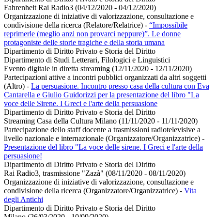
Fahrenheit Rai Radio3 (04/12/2020 - 04/12/2020)
Organizzazione di iniziative di valorizzazione, consultazione e
condivisione della ricerca (Relatore/Relatrice)
-
“Impossibile
reprimerle (meglio anzi non provarci neppure)”. Le donne
protagoniste delle storie tragiche e della storia umana
Dipartimento di Diritto Privato e Storia del Diritto
Dipartimento di Studi Letterari, Filologici e Linguistici
Evento digitale in diretta streaming (12/11/2020 - 12/11/2020)
Partecipazioni attive a incontri pubblici organizzati da altri soggetti
(Altro)
-
La persuasione. Incontro presso casa della cultura con Eva
Cantarella e Giulio Guidorizzi per la presentazione del libro "La
voce delle Sirene. I Greci e l'arte della persuasione
Dipartimento di Diritto Privato e Storia del Diritto
Streaming Casa della Cultura Milano (11/11/2020 - 11/11/2020)
Partecipazione dello staff docente a trasmissioni radiotelevisive a
livello nazionale e internazionale (Organizzatore/Organizzatrice)
-
Presentazione del libro "La voce delle sirene. I Greci e l'arte della
persuasione!
Dipartimento di Diritto Privato e Storia del Diritto
Rai Radio3, trasmissione "Zazà" (08/11/2020 - 08/11/2020)
Organizzazione di iniziative di valorizzazione, consultazione e
condivisione della ricerca (Organizzatore/Organizzatrice)
-
Vita
degli Antichi
Dipartimento di Diritto Privato e Storia del Diritto
Milano (26/03/2020 - 10/09/2020)