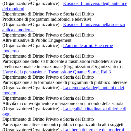
(Organizzatore/Organizzatrice)
-
Kosmos. L'universo degli antichi e
dei moderni
Dipartimento di Diritto Privato e Storia del Diritto
Produzione di programmi radiofonici e televisivi
(Organizzatore/Organizzatrice)
-
Kosmos. L'universo nella scienza
antica e moderna
Dipartimento di Diritto Privato e Storia del Diritto
Altre iniziative di Public Engagement
(Organizzatore/Organizzatrice)
-
L'amore le armi: Enea eroe
moderno
Dipartimento di Diritto Privato e Storia del Diritto
Partecipazione dello staff docente a trasmissioni radiotelevisive a
livello nazionale e internazionale (Organizzatore/Organizzatrice)
-
L'arte della persuasione. Trasmissione Quante Storie, Rai 3
Dipartimento di Diritto Privato e Storia del Diritto
Partecipazione alla formulazione di programmi di pubblico interesse
(Organizzatore/Organizzatrice)
-
La democrazia degli antichi e dei
moderni
Dipartimento di Diritto Privato e Storia del Diritto
Attività di coinvolgimento e interazione con il mondo della scuola
(Organizzatore/Organizzatrice)
-
La legalità: cittadinanza di ieri e di
oggi
Dipartimento di Diritto Privato e Storia del Diritto
Partecipazioni attive a incontri pubblici organizzati da altri soggetti
(Organizzatore/Organizzatrice)
-
La libertà dei greci e dei moderni