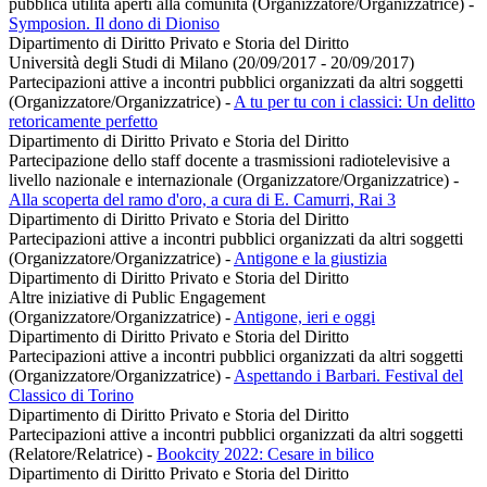
pubblica utilità aperti alla comunità (Organizzatore/Organizzatrice)
-
Symposion. Il dono di Dioniso
Dipartimento di Diritto Privato e Storia del Diritto
Università degli Studi di Milano (20/09/2017 - 20/09/2017)
Partecipazioni attive a incontri pubblici organizzati da altri soggetti
(Organizzatore/Organizzatrice)
-
A tu per tu con i classici: Un delitto
retoricamente perfetto
Dipartimento di Diritto Privato e Storia del Diritto
Partecipazione dello staff docente a trasmissioni radiotelevisive a
livello nazionale e internazionale (Organizzatore/Organizzatrice)
-
Alla scoperta del ramo d'oro, a cura di E. Camurri, Rai 3
Dipartimento di Diritto Privato e Storia del Diritto
Partecipazioni attive a incontri pubblici organizzati da altri soggetti
(Organizzatore/Organizzatrice)
-
Antigone e la giustizia
Dipartimento di Diritto Privato e Storia del Diritto
Altre iniziative di Public Engagement
(Organizzatore/Organizzatrice)
-
Antigone, ieri e oggi
Dipartimento di Diritto Privato e Storia del Diritto
Partecipazioni attive a incontri pubblici organizzati da altri soggetti
(Organizzatore/Organizzatrice)
-
Aspettando i Barbari. Festival del
Classico di Torino
Dipartimento di Diritto Privato e Storia del Diritto
Partecipazioni attive a incontri pubblici organizzati da altri soggetti
(Relatore/Relatrice)
-
Bookcity 2022: Cesare in bilico
Dipartimento di Diritto Privato e Storia del Diritto