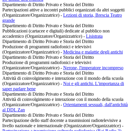
Dipartimento di Diritto Privato e Storia del Diritto
Partecipazioni attive a incontri pubblici organizzati da altri soggetti
(Organizzatore/Organizzatrice)
-
Lezioni di storia, Brescia Teatro
grande
Dipartimento di Diritto Privato e Storia del Diritto
Pubblicazioni (cartacee e digitali) dedicate al pubblico non
accademico (Organizzatore/Organizzatrice)
-
Lisistrata
Dipartimento di Diritto Privato e Storia del Diritto
Produzione di programmi radiofonici e televisivi
(Organizzatore/Organizzatrice)
-
Medicina e malattie degli antichi
Dipartimento di Diritto Privato e Storia del Diritto
Produzione di programmi radiofonici e televisivi
(Organizzatore/Organizzatrice)
-
Nerone, l'imperatore incompreso
Dipartimento di Diritto Privato e Storia del Diritto
Attività di coinvolgimento e interazione con il mondo della scuola
(Organizzatore/Organizzatrice)
-
Noi e gli antichi. L'importanza di
saper parlare bene
Dipartimento di Diritto Privato e Storia del Diritto
Attività di coinvolgimento e interazione con il mondo della scuola
(Organizzatore/Organizzatrice)
-
Orientamenti sessuali, dall'antichità
al DDL Zan
Dipartimento di Diritto Privato e Storia del Diritto
Partecipazione dello staff docente a trasmissioni radiotelevisive a
livello nazionale e internazionale (Organizzatore/Organizzatrice)
-
Partecipazione a trasmissione culturale radiofonica (Rai Radio 3)