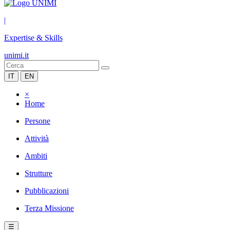
|
Expertise & Skills
unimi.it
IT
EN
×
Home
Persone
Attività
Ambiti
Strutture
Pubblicazioni
Terza Missione
☰