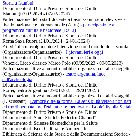
Storia a Istanbul
Dipartimento di Diritto Privato e Storia del Diritto
Istanbul (07/02/2024 - 07/02/2024)
Partecipazione dello staff docente a trasmissioni radiotelevisive a
livello nazionale e internazionale (Altro)
-
partecipazione a
programma culturale nazionale (Rai 3)
Dipartimento di Diritto Privato e Storia del Diritto
Roma Saxa Rubra (24/01/2024 - 24/01/2024)
Attività di coinvolgimento e interazione con il mondo della scuola
(Organizzatore/Organizzatrice)
-
I giovani ieri e oggi
Dipartimento di Diritto Privato e Storia del Diritto
Venezia, Liceo classico Marco Polo (09/05/2023 - 09/05/2023)
Partecipazioni attive a incontri pubblici organizzati da altri soggetti
(Organizzatore/Organizzatrice)
-
teatro argentina, luce
sull'archeologia
Dipartimento di Diritto Privato e Storia del Diritto
Roma, teatro Argentina (29/01/2023 - 29/01/2023)
Partecipazioni attive a incontri pubblici organizzati da altri soggetti
(Discussant)
-
L'amore oltre la forma. La sensibilità verso i non nati
e i morti neonatali nell'età antica e medievale - BookCity alla Statale
Dipartimento di Diritto Privato e Storia del Diritto
Dipartimento di Studi Storici "Federico Chabod"
Dipartimento di Scienze Biomediche per la Salute
Dipartimento di Beni Culturali e Ambientali
Biblioteca di Scienze della Storia e della Documentazione Storica -