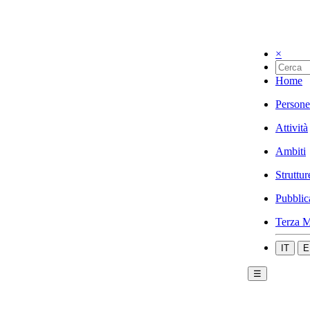
×
Home
Persone
Attività
Ambiti
Struttur
Pubblic
Terza M
IT
E
☰