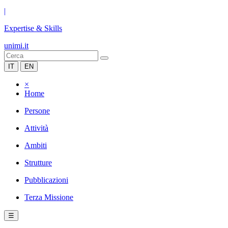
|
Expertise & Skills
unimi.it
IT
EN
×
Home
Persone
Attività
Ambiti
Strutture
Pubblicazioni
Terza Missione
☰