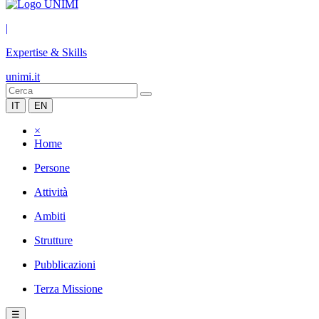
|
Expertise & Skills
unimi.it
IT
EN
×
Home
Persone
Attività
Ambiti
Strutture
Pubblicazioni
Terza Missione
☰