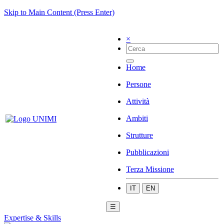
Skip to Main Content (Press Enter)
×
Home
Persone
Attività
Ambiti
Strutture
Pubblicazioni
Terza Missione
IT
EN
☰
Expertise & Skills