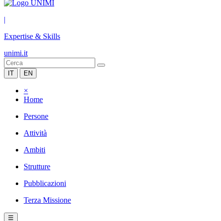
|
Expertise & Skills
unimi.it
IT
EN
×
Home
Persone
Attività
Ambiti
Strutture
Pubblicazioni
Terza Missione
☰