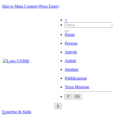
Skip to Main Content (Press Enter)
×
Home
Persone
Attività
Ambiti
Strutture
Pubblicazioni
Terza Missione
IT
EN
☰
Expertise & Skills