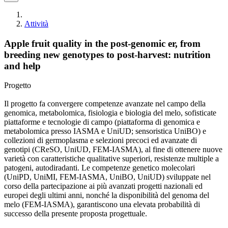
Attività
Apple fruit quality in the post-genomic er, from
breeding new genotypes to post-harvest: nutrition
and help
Progetto
Il progetto fa convergere competenze avanzate nel campo della
genomica, metabolomica, fisiologia e biologia del melo, sofisticate
piattaforme e tecnologie di campo (piattaforma di genomica e
metabolomica presso IASMA e UniUD; sensoristica UniBO) e
collezioni di germoplasma e selezioni precoci ed avanzate di
genotipi (CReSO, UniUD, FEM-IASMA), al fine di ottenere nuove
varietà con caratteristiche qualitative superiori, resistenze multiple a
patogeni, autodiradanti. Le competenze genetico molecolari
(UniPD, UniMI, FEM-IASMA, UniBO, UniUD) sviluppate nel
corso della partecipazione ai più avanzati progetti nazionali ed
europei degli ultimi anni, nonché la disponibilità del genoma del
melo (FEM-IASMA), garantiscono una elevata probabilità di
successo della presente proposta progettuale.