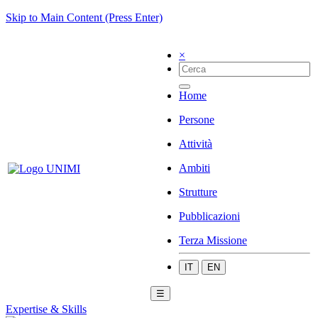
Skip to Main Content (Press Enter)
×
Home
Persone
Attività
Ambiti
Strutture
Pubblicazioni
Terza Missione
IT
EN
☰
Expertise & Skills