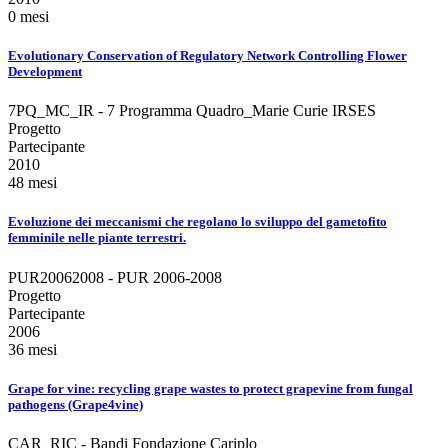
0 mesi
Evolutionary Conservation of Regulatory Network Controlling Flower
Development
7PQ_MC_IR - 7 Programma Quadro_Marie Curie IRSES
Progetto
Partecipante
2010
48 mesi
Evoluzione dei meccanismi che regolano lo sviluppo del gametofito
femminile nelle piante terrestri.
PUR20062008 - PUR 2006-2008
Progetto
Partecipante
2006
36 mesi
Grape for vine: recycling grape wastes to protect grapevine from fungal
pathogens (Grape4vine)
CAR_RIC - Bandi Fondazione Cariplo