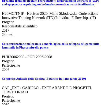
Breaking frontiers in plant reproduction: understanding the roles of AGPs
and epigenetics regulating male-female crosstalk towards fertilization
H20MCITNIF - Horizon 2020_Marie Skłodowska-Curie actions-
Innovative Training Network (ITN)/Individual Fellowships (IF)
Progetto
Responsabile scientifico
2017
24 mesi
Caratterizzazione molecolare e morfologica dello sviluppo del gametofito
femminile in Physcomitrella patens
PUR20062008 - PUR 2006-2008
Progetto
Partecipante
2007
Congresso Annuale della Societa' Botanica italiana (anno 2010)
CAR_EXT - CARIPLO - EXTRABANDO E PROGETTI
TERRITORIALI
Progetto
Partecipante
2010