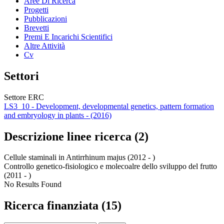
Aree Di Ricerca
Progetti
Pubblicazioni
Brevetti
Premi E Incarichi Scientifici
Altre Attività
Cv
Settori
Settore ERC
LS3_10 - Development, developmental genetics, pattern formation
and embryology in plants - (2016)
Descrizione linee ricerca (2)
Cellule staminali in Antirrhinum majus (2012 - )
Controllo genetico-fisiologico e molecoalre dello sviluppo del frutto
(2011 - )
No Results Found
Ricerca finanziata (15)