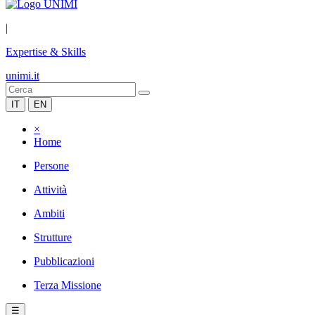
|
Expertise & Skills
unimi.it
IT
EN
×
Home
Persone
Attività
Ambiti
Strutture
Pubblicazioni
Terza Missione
☰