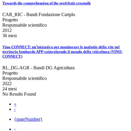
Towards the comprehension of the seed-fruit crosstalk
CAR_RIC - Bandi Fondazione Cariplo
Progetto
Responsabile scientifico
2012
36 mesi
Vino-CONNECT: un’iniziativa per monitorare le malattie della vite nel
territorio lombardo APP-coinvolgendo il mondo della viticoltura (VINO-
CONNECT)
RL_DG-AGR - Bandi DG Agricultura
Progetto
Responsabile scientifico
2022
24 mesi
No Results Found
«
‹
{pageNumber}
›