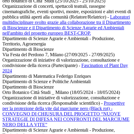
orto botanico di Citta' Studi (25/10/2025 - 25/10/2025)
Organizzazione di concerti, spettacoli teatrali, rassegne
cinematografiche, eventi sportivi, mostre, esposizioni e altri eventi di
pubblica utilità aperti alla comunità (Relatore/Relatrice)
-
Laboratori
multidisciplinare svolto grazie alla collaborazione tra il Dipartimento
di Bioscienze e il Dipartimento di Scienze Agrarie ed Ambientali
nell'ambito del progetto europeo BEST-CROP.
Dipartimento di Scienze Agrarie e Ambientali - Produzione,
Territorio, Agroenergia
Dipartimento di Bioscienze
Via Festa del Perdono 7, Milano (27/09/2025 - 27/09/2025)
Organizzazione di iniziative di valorizzazione, consultazione e
condivisione della ricerca (Partecipante)
-
Fascination of Plant Day
2024
Dipartimento di Matematica Federigo Enriques
Dipartimento di Scienze e Politiche Ambientali
Dipartimento di Bioscienze
Orto Botanico Città Studi _ Milano (18/05/2024 - 18/05/2024)
Organizzazione di iniziative di valorizzazione, consultazione e
condivisione della ricerca (Responsabile scientifico)
-
Prospettive
per la protezione della vite dal marciume nero (Black rot) -
CONVEGNO DI CHIUSURA DEL PROGETTO “NUOVE
STRATEGIE DI DIFESA NEI CONFRONTI DEL MARCIUME
NERO DELLA VITE”
Dipartimento di Scienze Agrarie e Ambientali - Produzione,