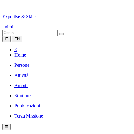
|
Expertise & Skills
unimi.it
IT
EN
×
Home
Persone
Attività
Ambiti
Strutture
Pubblicazioni
Terza Missione
☰