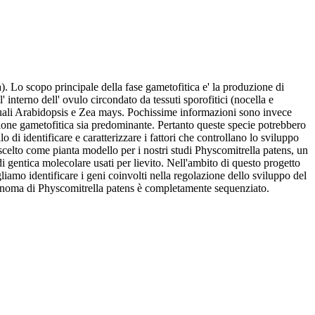
ica). Lo scopo principale della fase gametofitica e' la produzione di
 interno dell' ovulo circondato da tessuti sporofitici (nocella e
 quali Arabidopsis e Zea mays. Pochissime informazioni sono invece
razione gametofitica sia predominante. Pertanto queste specie potrebbero
di identificare e caratterizzare i fattori che controllano lo sviluppo
 scelto come pianta modello per i nostri studi Physcomitrella patens, un
i gentica molecolare usati per lievito. Nell'ambito di questo progetto
iamo identificare i geni coinvolti nella regolazione dello sviluppo del
 genoma di Physcomitrella patens è completamente sequenziato.