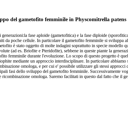
uppo del gametofito femminile in Physcomitrella patens
 di generazioni:la fase aploide (gametofitica) e la fase diploide (sporofit
i da poche cellule. In particolare il gametofito femminile si sviluppa all'
metofito è stato oggetto di molte indagini soprattutto in specie modello
evolute (ad es. Briofite e Pteridofite), sebbene in queste piante la gene
ito femminile durante l'evoluzione. Lo scopo di questo progetto è quello 
Briophite mediante un approccio interdisciplinare. In particolare abbiamo
binazione omologa, e per cui e' possibile utilizzare gli stessi approcci d
ipali fasi dello sviluppo del gametofito femminile. Successivamente vogl
e ricombinazione omologa. Saremo facilitati in questo dal fatto che il