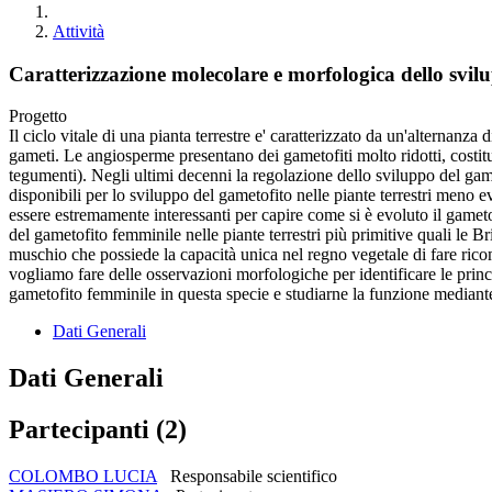
Attività
Caratterizzazione molecolare e morfologica dello svil
Progetto
Il ciclo vitale di una pianta terrestre e' caratterizzato da un'alternanza
gameti. Le angiosperme presentano dei gametofiti molto ridotti, costituit
tegumenti). Negli ultimi decenni la regolazione dello sviluppo del ga
disponibili per lo sviluppo del gametofito nelle piante terrestri meno 
essere estremamente interessanti per capire come si è evoluto il gametof
del gametofito femminile nelle piante terrestri più primitive quali le 
muschio che possiede la capacità unica nel regno vegetale di fare ricom
vogliamo fare delle osservazioni morfologiche per identificare le princ
gametofito femminile in questa specie e studiarne la funzione mediant
Dati Generali
Dati Generali
Partecipanti (2)
COLOMBO LUCIA
Responsabile scientifico