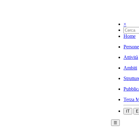
×
Home
Persone
Attività
Ambiti
Struttur
Pubblic
Terza M
IT
E
☰