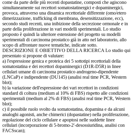
come da parte delle più recenti dopastatine, composti che agiscono
simultaneamente sui recettori somatostatinergici e dopaminergici,
provoca, attraverso una dinamica recettoriale differente (omo/etero
dimerizzazione, trafficking di membrana, desensitizzazione, ecc),
secondo studi recenti, una inibizione della secrezione ormonale e in
parte della proliferazione in vari modelli sperimentali. Lo studio
proposto è quindi la ulteriore estensione del progetto su modelli
sperimentali di carcinoma prostatico già in atto nel laboratorio, allo
scopo di affrontare nuove tematiche, indicate sotto.
DESCRIZIONE E OBIETTIVO DELLA RICERCA Lo studio qui
presentato si propone di valutare:
a) l'espressione genica e proteica dei 5 sottotipi recettoriali della
somatostatina e dei recettori dopaminergici (D1R-D5R) in linee
cellulari umane di carcinoma prostatico androgeno-dipendente
(LNCaP) e indipendente (DU145) (analisi real time PCR, Western
blot);
b) la variazione dell'espressione dei vari recettori in condizioni
standard di coltura (medium al 10% di FBS) rispetto alle condizioni
sperimentali (medium al 2% di FBS) (analisi real time PCR, Western
blot);
c) il possibile ruolo svolto da somatostatina, dopamina e da alcuni
analoghi agonisti, anche chimerici (dopastatine) nella proliferazione,
regolazione del ciclo cellulare e apoptosi nelle suddette linee
cellulari (incorporazione di 5-bromo-2'-desossiuridina, analisi con
FACSscan);