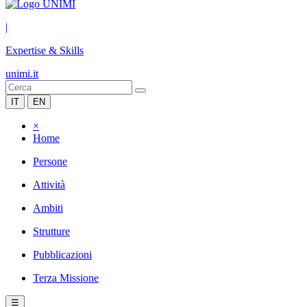
|
Expertise & Skills
unimi.it
IT
EN
×
Home
Persone
Attività
Ambiti
Strutture
Pubblicazioni
Terza Missione
☰