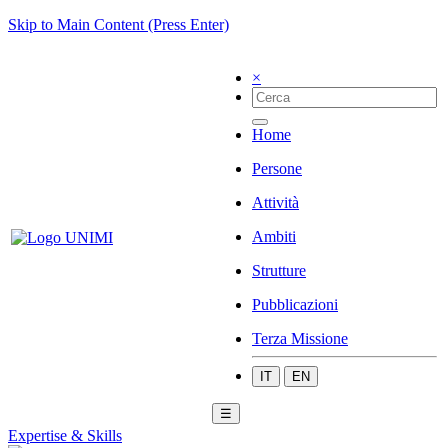
Skip to Main Content (Press Enter)
×
Home
Persone
Attività
Ambiti
Strutture
Pubblicazioni
Terza Missione
IT
EN
☰
Expertise & Skills