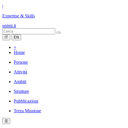
|
Expertise & Skills
unimi.it
IT
EN
×
Home
Persone
Attività
Ambiti
Strutture
Pubblicazioni
Terza Missione
☰