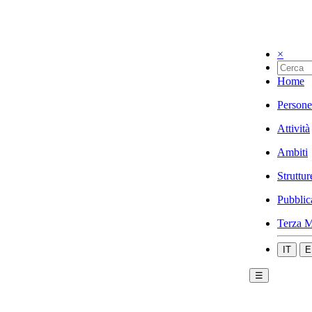
×
Home
Persone
Attività
Ambiti
Struttur
Pubblic
Terza M
IT
E
☰