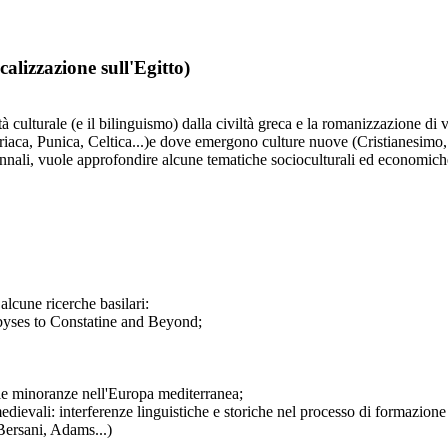
calizzazione sull'Egitto)
à culturale (e il bilinguismo) dalla civiltà greca e la romanizzazione d
iriaca, Punica, Celtica...)e dove emergono culture nuove (Cristianesimo,
iennali, vuole approfondire alcune tematiche socioculturali ed economich
alcune ricerche basilari:
mbyses to Constatine and Beyond;
lle minoranze nell'Europa mediterranea;
ievali: interferenze linguistiche e storiche nel processo di formazione
 Bersani, Adams...)