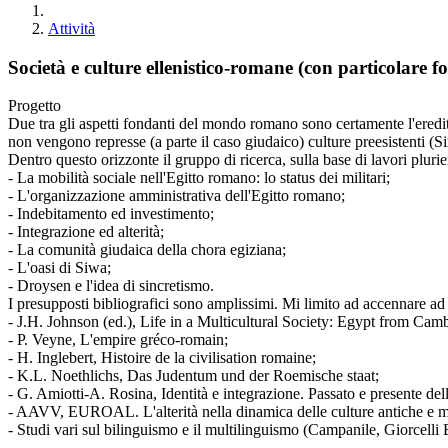
Attività
Società e culture ellenistico-romane (con particolare fo
Progetto
Due tra gli aspetti fondanti del mondo romano sono certamente l'eredit
non vengono represse (a parte il caso giudaico) culture preesistenti (S
Dentro questo orizzonte il gruppo di ricerca, sulla base di lavori plur
- La mobilità sociale nell'Egitto romano: lo status dei militari;
- L'organizzazione amministrativa dell'Egitto romano;
- Indebitamento ed investimento;
- Integrazione ed alterità;
- La comunità giudaica della chora egiziana;
- L'oasi di Siwa;
- Droysen e l'idea di sincretismo.
I presupposti bibliografici sono amplissimi. Mi limito ad accennare ad 
- J.H. Johnson (ed.), Life in a Multicultural Society: Egypt from Ca
- P. Veyne, L'empire gréco-romain;
- H. Inglebert, Histoire de la civilisation romaine;
- K.L. Noethlichs, Das Judentum und der Roemische staat;
- G. Amiotti-A. Rosina, Identità e integrazione. Passato e presente de
- AAVV, EUROAL. L'alterità nella dinamica delle culture antiche e med
- Studi vari sul bilinguismo e il multilinguismo (Campanile, Giorcelli