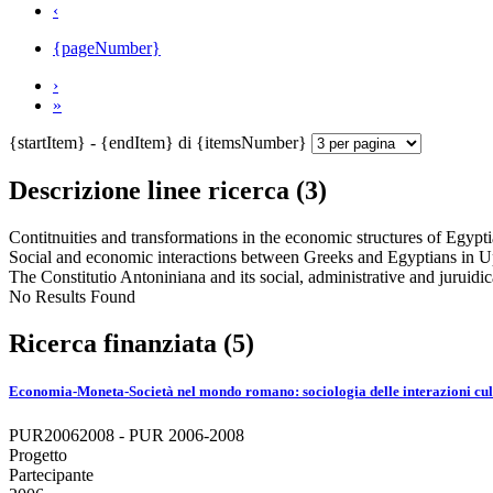
‹
{pageNumber}
›
»
{startItem} - {endItem} di {itemsNumber}
Descrizione linee ricerca (3)
Contitnuities and transformations in the economic structures of Egyp
Social and economic interactions between Greeks and Egyptians in 
The Constitutio Antoniniana and its social, administrative and juruid
No Results Found
Ricerca finanziata (5)
Economia-Moneta-Società nel mondo romano: sociologia delle interazioni cul
PUR20062008 - PUR 2006-2008
Progetto
Partecipante