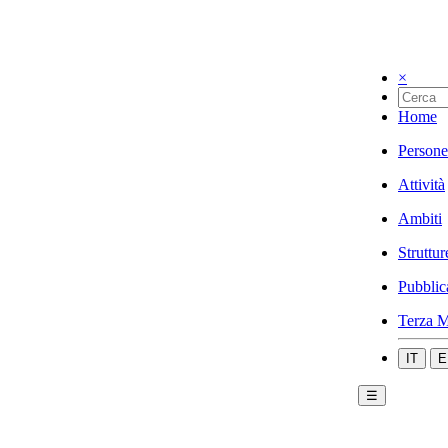
×
Home
Persone
Attività
Ambiti
Struttur
Pubblic
Terza M
IT
E
☰