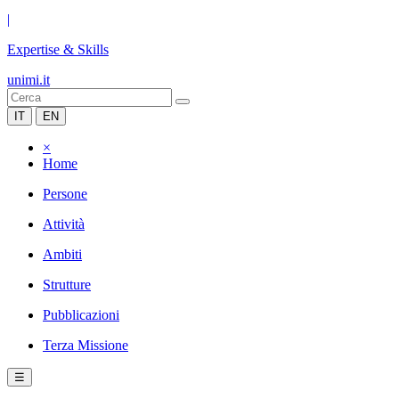
|
Expertise & Skills
unimi.it
IT
EN
×
Home
Persone
Attività
Ambiti
Strutture
Pubblicazioni
Terza Missione
☰