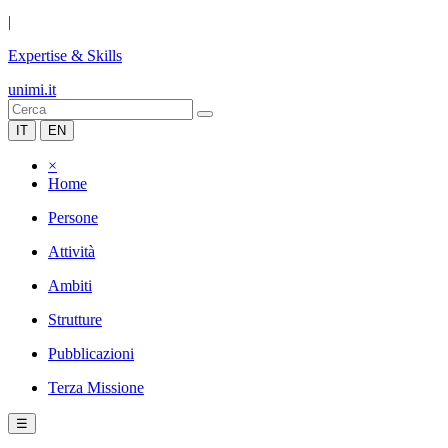
|
Expertise & Skills
unimi.it
IT
EN
×
Home
Persone
Attività
Ambiti
Strutture
Pubblicazioni
Terza Missione
☰