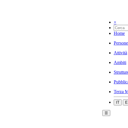
×
Home
Persone
Attività
Ambiti
Struttur
Pubblic
Terza M
IT
E
☰