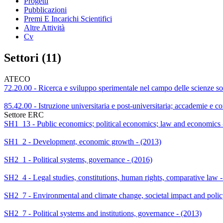
Progetti
Pubblicazioni
Premi E Incarichi Scientifici
Altre Attività
Cv
Settori (11)
ATECO
72.20.00 - Ricerca e sviluppo sperimentale nel campo delle scienze so
85.42.00 - Istruzione universitaria e post-universitaria; accademie e co
Settore ERC
SH1_13 - Public economics; political economics; law and economics 
SH1_2 - Development, economic growth - (2013)
SH2_1 - Political systems, governance - (2016)
SH2_4 - Legal studies, constitutions, human rights, comparative law 
SH2_7 - Environmental and climate change, societal impact and polic
SH2_7 - Political systems and institutions, governance - (2013)