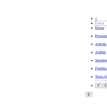
×
Home
Persone
Attività
Ambiti
Struttur
Pubblic
Terza M
IT
E
☰