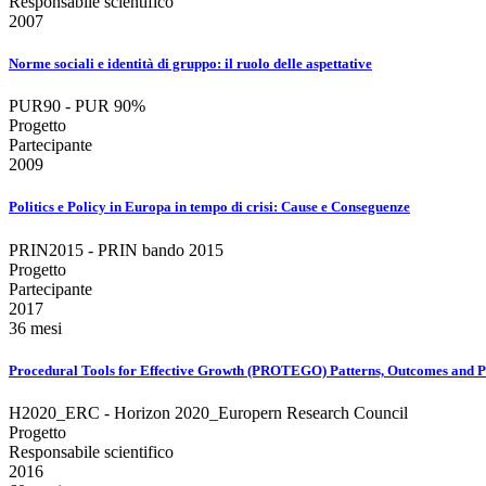
Responsabile scientifico
2007
Norme sociali e identità di gruppo: il ruolo delle aspettative
PUR90 - PUR 90%
Progetto
Partecipante
2009
Politics e Policy in Europa in tempo di crisi: Cause e Conseguenze
PRIN2015 - PRIN bando 2015
Progetto
Partecipante
2017
36 mesi
Procedural Tools for Effective Growth (PROTEGO) Patterns, Outcomes and Pol
H2020_ERC - Horizon 2020_Europern Research Council
Progetto
Responsabile scientifico
2016