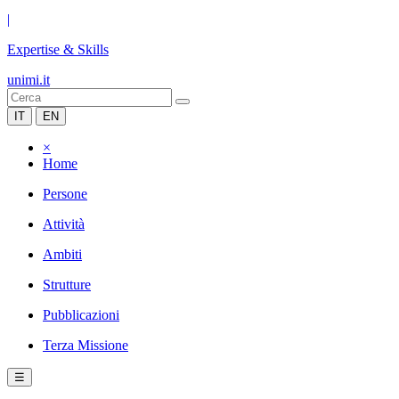
|
Expertise & Skills
unimi.it
IT
EN
×
Home
Persone
Attività
Ambiti
Strutture
Pubblicazioni
Terza Missione
☰