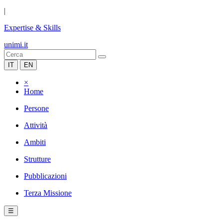
|
Expertise & Skills
unimi.it
IT
EN
×
Home
Persone
Attività
Ambiti
Strutture
Pubblicazioni
Terza Missione
☰