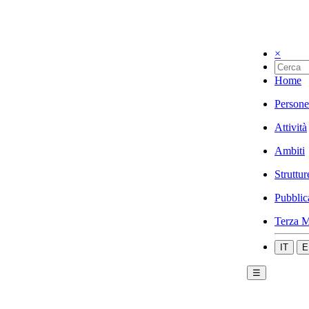
×
Home
Persone
Attività
Ambiti
Struttur
Pubblic
Terza M
IT
E
☰