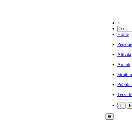
×
Home
Persone
Attività
Ambiti
Struttur
Pubblic
Terza M
IT
E
☰