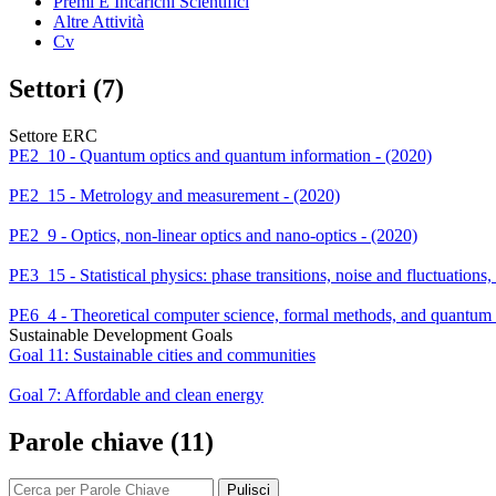
Premi E Incarichi Scientifici
Altre Attività
Cv
Settori (7)
Settore ERC
PE2_10 - Quantum optics and quantum information - (2020)
PE2_15 - Metrology and measurement - (2020)
PE2_9 - Optics, non-linear optics and nano-optics - (2020)
PE3_15 - Statistical physics: phase transitions, noise and fluctuations
PE6_4 - Theoretical computer science, formal methods, and quantum
Sustainable Development Goals
Goal 11: Sustainable cities and communities
Goal 7: Affordable and clean energy
Parole chiave (11)
Pulisci