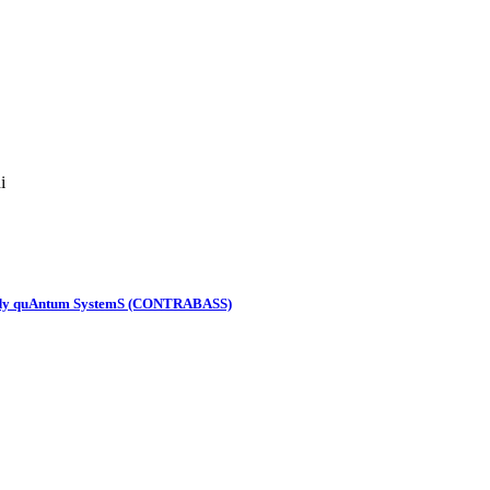
i
-Body quAntum SystemS (CONTRABASS)