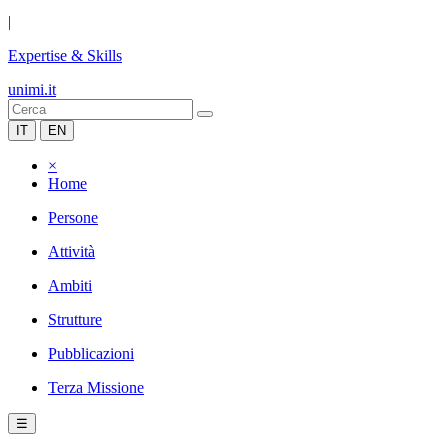
|
Expertise & Skills
unimi.it
IT
EN
×
Home
Persone
Attività
Ambiti
Strutture
Pubblicazioni
Terza Missione
☰