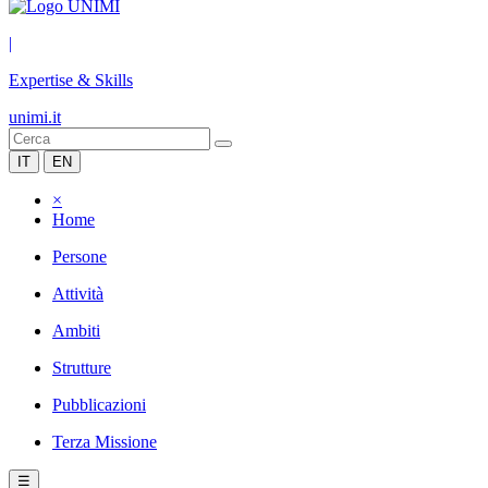
|
Expertise & Skills
unimi.it
IT
EN
×
Home
Persone
Attività
Ambiti
Strutture
Pubblicazioni
Terza Missione
☰