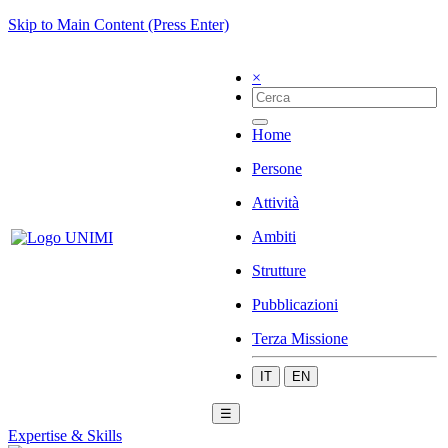
Skip to Main Content (Press Enter)
×
Home
Persone
Attività
Ambiti
Strutture
Pubblicazioni
Terza Missione
IT
EN
☰
Expertise & Skills