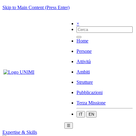
Skip to Main Content (Press Enter)
×
Home
Persone
Attività
Ambiti
Strutture
Pubblicazioni
Terza Missione
IT
EN
☰
Expertise & Skills