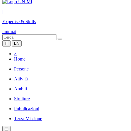
|
Expertise & Skills
unimi.it
IT
EN
×
Home
Persone
Attività
Ambiti
Strutture
Pubblicazioni
Terza Missione
☰