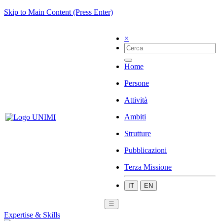
Skip to Main Content (Press Enter)
×
Home
Persone
Attività
Ambiti
Strutture
Pubblicazioni
Terza Missione
IT
EN
☰
Expertise & Skills