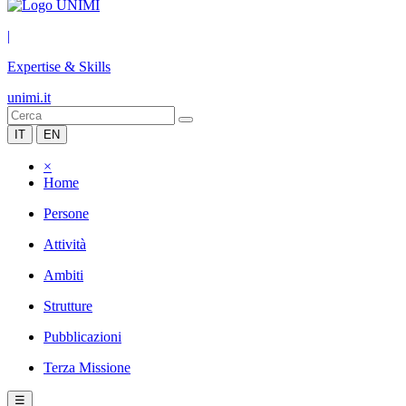
|
Expertise & Skills
unimi.it
IT
EN
×
Home
Persone
Attività
Ambiti
Strutture
Pubblicazioni
Terza Missione
☰