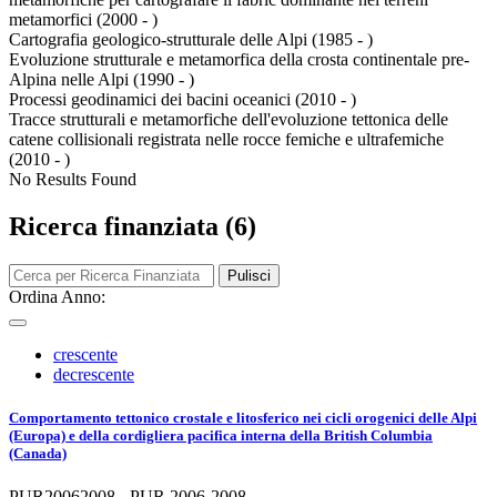
metamorfici (2000 - )
Cartografia geologico-strutturale delle Alpi (1985 - )
Evoluzione strutturale e metamorfica della crosta continentale pre-
Alpina nelle Alpi (1990 - )
Processi geodinamici dei bacini oceanici (2010 - )
Tracce strutturali e metamorfiche dell'evoluzione tettonica delle
catene collisionali registrata nelle rocce femiche e ultrafemiche
(2010 - )
No Results Found
Ricerca finanziata (6)
Pulisci
Ordina Anno:
crescente
decrescente
Comportamento tettonico crostale e litosferico nei cicli orogenici delle Alpi
(Europa) e della cordigliera pacifica interna della British Columbia
(Canada)
PUR20062008 - PUR 2006-2008