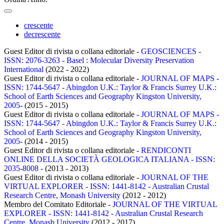
crescente
decrescente
Guest Editor di rivista o collana editoriale -
GEOSCIENCES -
ISSN: 2076-3263 - Basel : Molecular Diversity Preservation
International
(2022 - 2022)
Guest Editor di rivista o collana editoriale -
JOURNAL OF MAPS -
ISSN: 1744-5647 - Abingdon U.K.: Taylor & Francis Surrey U.K.:
School of Earth Sciences and Geography Kingston University,
2005-
(2015 - 2015)
Guest Editor di rivista o collana editoriale -
JOURNAL OF MAPS -
ISSN: 1744-5647 - Abingdon U.K.: Taylor & Francis Surrey U.K.:
School of Earth Sciences and Geography Kingston University,
2005-
(2014 - 2015)
Guest Editor di rivista o collana editoriale -
RENDICONTI
ONLINE DELLA SOCIETÀ GEOLOGICA ITALIANA - ISSN:
2035-8008 -
(2013 - 2013)
Guest Editor di rivista o collana editoriale -
JOURNAL OF THE
VIRTUAL EXPLORER - ISSN: 1441-8142 - Australian Crustal
Research Centre, Monash University
(2012 - 2012)
Membro del Comitato Editoriale -
JOURNAL OF THE VIRTUAL
EXPLORER - ISSN: 1441-8142 - Australian Crustal Research
Centre, Monash University
(2012 - 2017)