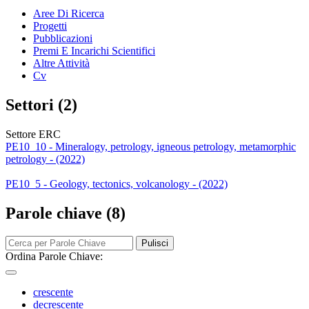
Aree Di Ricerca
Progetti
Pubblicazioni
Premi E Incarichi Scientifici
Altre Attività
Cv
Settori (2)
Settore ERC
PE10_10 - Mineralogy, petrology, igneous petrology, metamorphic
petrology - (2022)
PE10_5 - Geology, tectonics, volcanology - (2022)
Parole chiave (8)
Pulisci
Ordina Parole Chiave:
crescente
decrescente