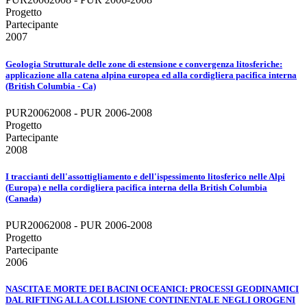
Progetto
Partecipante
2007
Geologia Strutturale delle zone di estensione e convergenza litosferiche:
applicazione alla catena alpina europea ed alla cordigliera pacifica interna
(British Columbia - Ca)
PUR20062008 - PUR 2006-2008
Progetto
Partecipante
2008
I traccianti dell'assottigliamento e dell'ispessimento litosferico nelle Alpi
(Europa) e nella cordigliera pacifica interna della British Columbia
(Canada)
PUR20062008 - PUR 2006-2008
Progetto
Partecipante
2006
NASCITA E MORTE DEI BACINI OCEANICI: PROCESSI GEODINAMICI
DAL RIFTING ALLA COLLISIONE CONTINENTALE NEGLI OROGENI