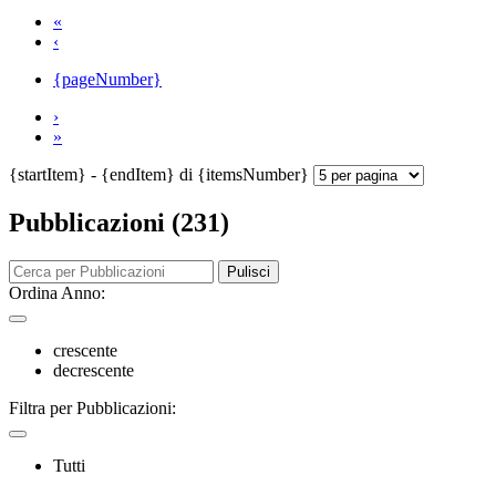
«
‹
{pageNumber}
›
»
{startItem} - {endItem} di {itemsNumber}
Pubblicazioni (231)
Pulisci
Ordina Anno:
crescente
decrescente
Filtra per Pubblicazioni:
Tutti