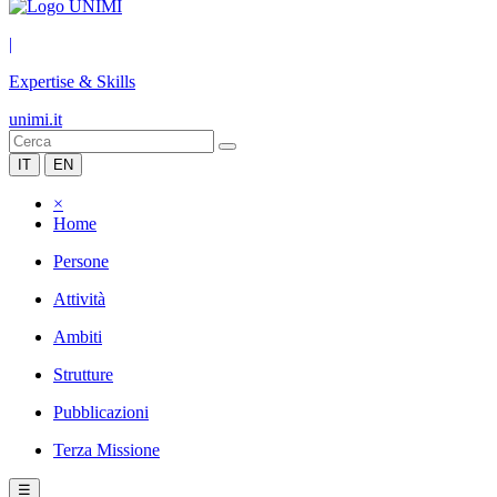
|
Expertise & Skills
unimi.it
IT
EN
×
Home
Persone
Attività
Ambiti
Strutture
Pubblicazioni
Terza Missione
☰