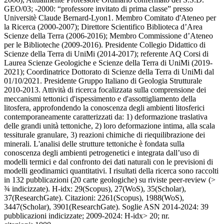
GEO/03; -2000: “professore invitato di prima classe” presso
Universitè Claude Bernard-Lyon1. Membro Comitato d'Ateneo per
la Ricerca (2000-2007); Direttore Scientifico Biblioteca d’Area
Scienze della Terra (2006-2016); Membro Commissione d’Ateneo
per le Biblioteche (2009-2016). Presidente Collegio Didattico di
Scienze della Terra di UniMi (2014-2017); referente AQ Corsi di
Laurea Scienze Geologiche e Scienze della Terra di UniMi (2019-
2021); Coordinatrice Dottorato di Scienze della Terra di UniMi dal
01/10/2021. Presidente Gruppo Italiano di Geologia Strutturale
2010-2013. Attività di ricerca focalizzata sulla comprensione dei
meccanismi tettonici d'ispessimento e d'assottigliamento della
litosfera, approfondendo la conoscenza degli ambienti litosferici
contemporaneamente caratterizzati da: 1) deformazione traslativa
delle grandi unità tettoniche, 2) loro deformazione intima, alla scala
tessiturale granulare, 3) reazioni chimiche di riequilibrazione dei
minerali. L'analisi delle strutture tettoniche è fondata sulla
conoscenza degli ambienti petrogenetici e integrata dall’uso di
modelli termici e dal confronto dei dati naturali con le previsioni di
modelli geodinamici quantitativi. I risultati della ricerca sono raccolti
in 132 pubblicazioni (20 carte geologiche) su riviste peer-review (>
¾ indicizzate). H-idx: 29(Scopus), 27(WoS), 35(Scholar),
37(ResearchGate). Citazioni: 2261(Scopus), 1988(WoS),
3447(Scholar), 3901(ResearchGate). Soglie ASN 2014-2024: 39
pubblicazioni indicizzate; 2009-2024: H-idx> 20; nr.