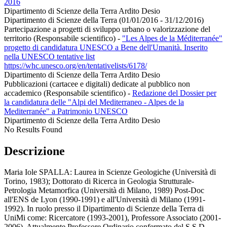
2016
Dipartimento di Scienze della Terra Ardito Desio
Dipartimento di Scienze della Terra (01/01/2016 - 31/12/2016)
Partecipazione a progetti di sviluppo urbano o valorizzazione del
territorio (Responsabile scientifico)
-
"Les Alpes de la Méditerranée"
progetto di candidatura UNESCO a Bene dell'Umanità. Inserito
nella UNESCO tentative list
https://whc.unesco.org/en/tentativelists/6178/
Dipartimento di Scienze della Terra Ardito Desio
Pubblicazioni (cartacee e digitali) dedicate al pubblico non
accademico (Responsabile scientifico)
-
Redazione del Dossier per
la candidatura delle "Alpi del Mediterraneo - Alpes de la
Mediterranée" a Patrimonio UNESCO
Dipartimento di Scienze della Terra Ardito Desio
No Results Found
Descrizione
Maria Iole SPALLA: Laurea in Scienze Geologiche (Università di
Torino, 1983); Dottorato di Ricerca in Geologia Strutturale-
Petrologia Metamorfica (Università di Milano, 1989) Post-Doc
all'ENS de Lyon (1990-1991) e all'Università di Milano (1991-
1992). In ruolo presso il Dipartimento di Scienze della Terra di
UniMi come: Ricercatore (1993-2001), Professore Associato (2001-
2006), Attualmente Professore Ordinario confermato del S.S.D.