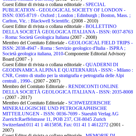
Guest Editor di rivista o collana editoriale -
SPECIAL
PUBLICATION - GEOLOGICAL SOCIETY OF LONDON -
ISSN: 0305-8719 - Oxford ; London ; Edinburgh ; Boston, Mass. ;
Carlton, Vic. : Blackwell Scientific.
(2008 - 2010)
Guest Editor di rivista o collana editoriale -
BOLLETTINO
DELLA SOCIETÀ GEOLOGICA ITALIANA - ISSN: 0037-8763
- Roma: Società Geologica Italiana
(2007 - 2008)
Membro del Comitato Editoriale -
GEOLOGICAL FIELD TRIPS -
ISSN: 2038-4947 - Roma : Servizio geologico d'Italia - ISPRA ;
Società geologica italiana, 2010-
Componente Editorial Advisory
Board (2007 - )
Guest Editor di rivista o collana editoriale -
QUADERNI DI
GEODINAMICA ALPINA E QUATERNARIA - ISSN: - Milano :
CNR, Centro di studio per la stratigrafia e petrografia delle Alpi
centrali , 1990-.
(2007 - 2007)
Membro del Comitato Editoriale -
RENDICONTI ONLINE
DELLA SOCIETÀ GEOLOGICA ITALIANA - ISSN: 2035-8008
-
(2007 - 2017)
Membro del Comitato Editoriale -
SCHWEIZERISCHE
MINERALOGISCHE UND PETROGRAPHISCHE
MITTEILUNGEN - ISSN: 0036-7699 - Staeubli Verlag AG
Zuerich:Raeffelstrasse 11, POB 237, CH-8045 Zurich
Switzerland:011 41 1 4615858, Fax: 011 41 1 4612272
(2001 -
2007)
Guest Editor di rivista o collana editoriale -
MEMORIE DI