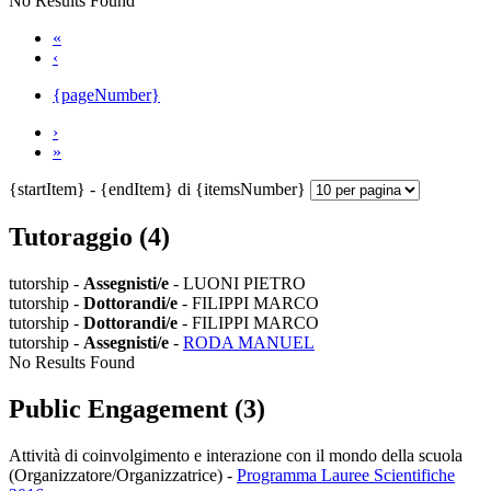
No Results Found
«
‹
{pageNumber}
›
»
{startItem} - {endItem} di {itemsNumber}
Tutoraggio (4)
tutorship -
Assegnisti/e
- LUONI PIETRO
tutorship -
Dottorandi/e
- FILIPPI MARCO
tutorship -
Dottorandi/e
- FILIPPI MARCO
tutorship -
Assegnisti/e
-
RODA MANUEL
No Results Found
Public Engagement (3)
Attività di coinvolgimento e interazione con il mondo della scuola
(Organizzatore/Organizzatrice)
-
Programma Lauree Scientifiche