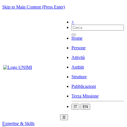
Skip to Main Content (Press Enter)
×
Home
Persone
Attività
Ambiti
Strutture
Pubblicazioni
Terza Missione
IT
EN
☰
Expertise & Skills