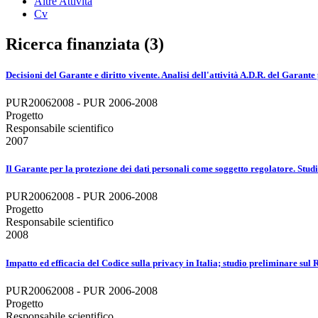
Altre Attività
Cv
Ricerca finanziata (3)
Decisioni del Garante e diritto vivente. Analisi dell'attività A.D.R. del Garante 
PUR20062008 - PUR 2006-2008
Progetto
Responsabile scientifico
2007
Il Garante per la protezione dei dati personali come soggetto regolatore. Studi
PUR20062008 - PUR 2006-2008
Progetto
Responsabile scientifico
2008
Impatto ed efficacia del Codice sulla privacy in Italia; studio preliminare sul 
PUR20062008 - PUR 2006-2008
Progetto
Responsabile scientifico