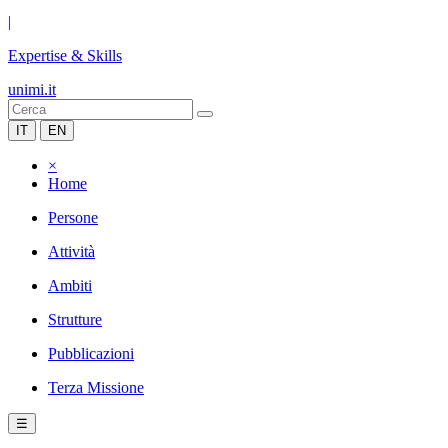
|
Expertise & Skills
unimi.it
IT
EN
×
Home
Persone
Attività
Ambiti
Strutture
Pubblicazioni
Terza Missione
☰