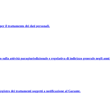
per il trattamento dei dati personali.
o sulla attività paragiurisdizionale e regolativa di indirizzo generale negli an
Registro dei trattamenti soggetti a notificazione al Garante.