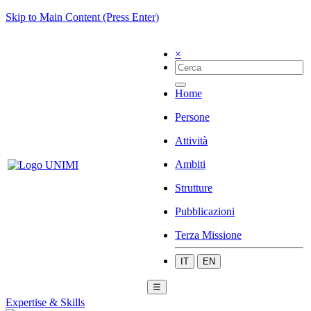
Skip to Main Content (Press Enter)
×
Home
Persone
Attività
Ambiti
Strutture
Pubblicazioni
Terza Missione
IT
EN
☰
Expertise & Skills