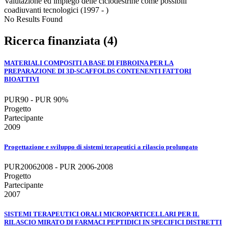
Valutazione ed impiego delle ciclodestrine come possibili
coadiuvanti tecnologici (1997 - )
No Results Found
Ricerca finanziata (4)
MATERIALI COMPOSITI A BASE DI FIBROINA PER LA
PREPARAZIONE DI 3D-SCAFFOLDS CONTENENTI FATTORI
BIOATTIVI
PUR90 - PUR 90%
Progetto
Partecipante
2009
Progettazione e sviluppo di sistemi terapeutici a rilascio prolungato
PUR20062008 - PUR 2006-2008
Progetto
Partecipante
2007
SISTEMI TERAPEUTICI ORALI MICROPARTICELLARI PER IL
RILASCIO MIRATO DI FARMACI PEPTIDICI IN SPECIFICI DISTRETTI