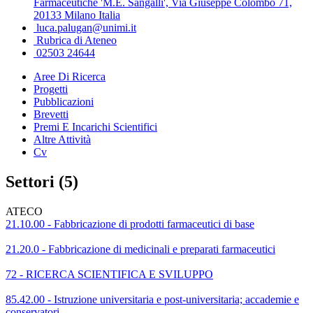
Farmaceutiche 'M.E. Sangalli', Via Giuseppe Colombo 71,
20133 Milano Italia
luca.palugan@unimi.it
Rubrica di Ateneo
02503 24644
Aree Di Ricerca
Progetti
Pubblicazioni
Brevetti
Premi E Incarichi Scientifici
Altre Attività
Cv
Settori (5)
ATECO
21.10.00 - Fabbricazione di prodotti farmaceutici di base
21.20.0 - Fabbricazione di medicinali e preparati farmaceutici
72 - RICERCA SCIENTIFICA E SVILUPPO
85.42.00 - Istruzione universitaria e post-universitaria; accademie e
conservatori