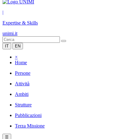
|
Expertise & Skills
unimi.it
IT
EN
×
Home
Persone
Attività
Ambiti
Strutture
Pubblicazioni
Terza Missione
☰