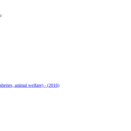
o
heries, animal welfare) - (2016)