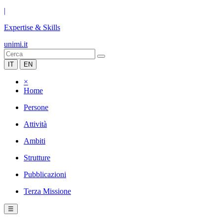
|
Expertise & Skills
unimi.it
IT
EN
×
Home
Persone
Attività
Ambiti
Strutture
Pubblicazioni
Terza Missione
☰