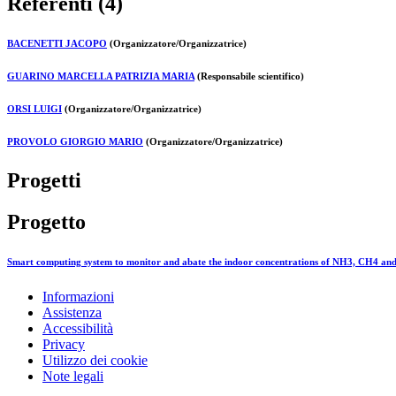
Referenti (4)
BACENETTI JACOPO
(Organizzatore/Organizzatrice)
GUARINO MARCELLA PATRIZIA MARIA
(Responsabile scientifico)
ORSI LUIGI
(Organizzatore/Organizzatrice)
PROVOLO GIORGIO MARIO
(Organizzatore/Organizzatrice)
Progetti
Progetto
Smart computing system to monitor and abate the indoor concentrations of NH3, CH4 a
Informazioni
Assistenza
Accessibilità
Privacy
Utilizzo dei cookie
Note legali