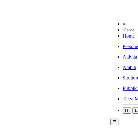
×
Home
Persone
Attività
Ambiti
Struttur
Pubblic
Terza M
IT
E
☰