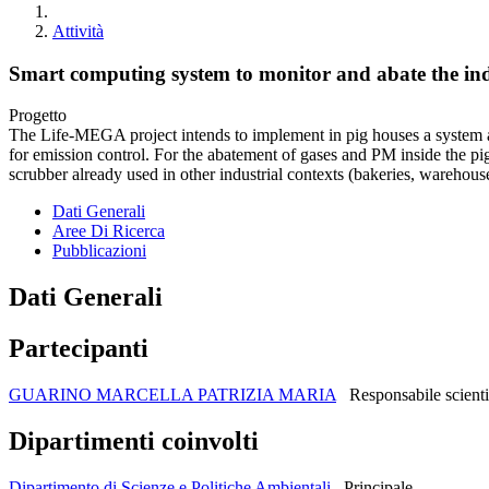
Attività
Smart computing system to monitor and abate the i
Progetto
The Life-MEGA project intends to implement in pig houses a system a
for emission control. For the abatement of gases and PM inside the pig b
scrubber already used in other industrial contexts (bakeries, warehouse
Dati Generali
Aree Di Ricerca
Pubblicazioni
Dati Generali
Partecipanti
GUARINO MARCELLA PATRIZIA MARIA
Responsabile scienti
Dipartimenti coinvolti
Dipartimento di Scienze e Politiche Ambientali
Principale