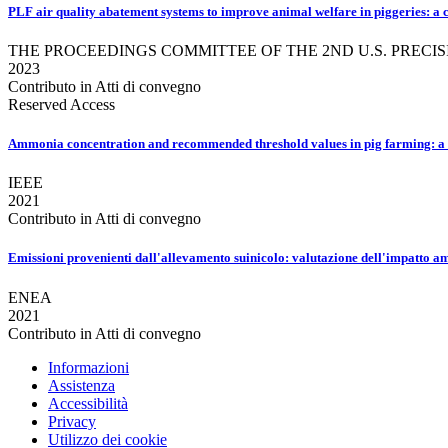
PLF air quality abatement systems to improve animal welfare in piggeries: a 
THE PROCEEDINGS COMMITTEE OF THE 2ND U.S. PREC
2023
Contributo in Atti di convegno
Reserved Access
Ammonia concentration and recommended threshold values in pig farming: a
IEEE
2021
Contributo in Atti di convegno
Emissioni provenienti dall'allevamento suinicolo: valutazione dell'impatto amb
ENEA
2021
Contributo in Atti di convegno
Informazioni
Assistenza
Accessibilità
Privacy
Utilizzo dei cookie