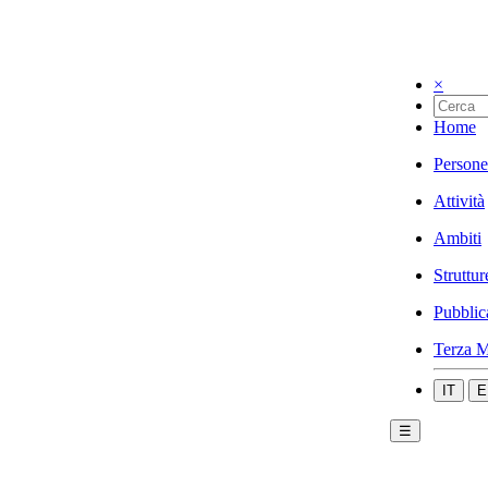
×
Home
Persone
Attività
Ambiti
Struttur
Pubblic
Terza M
IT
E
☰