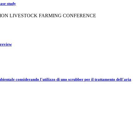
case study
ISION LIVESTOCK FARMING CONFERENCE
 review
ientale considerando l'utilizzo di uno scrubber per il trattamento dell'aria