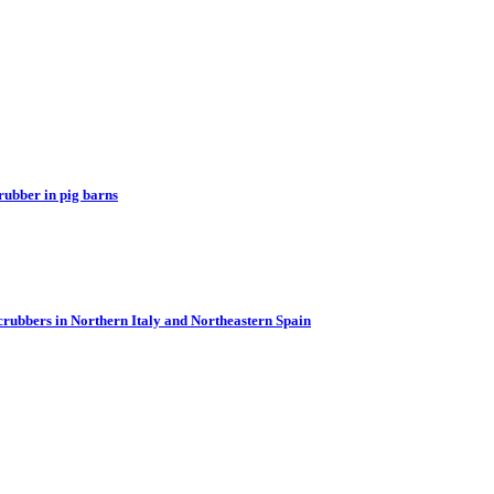
rubber in pig barns
scrubbers in Northern Italy and Northeastern Spain