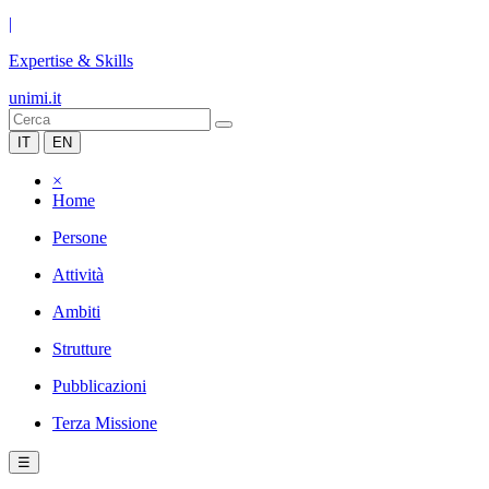
|
Expertise & Skills
unimi.it
IT
EN
×
Home
Persone
Attività
Ambiti
Strutture
Pubblicazioni
Terza Missione
☰