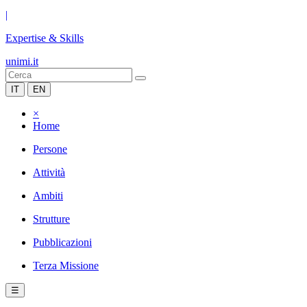
|
Expertise & Skills
unimi.it
IT
EN
×
Home
Persone
Attività
Ambiti
Strutture
Pubblicazioni
Terza Missione
☰