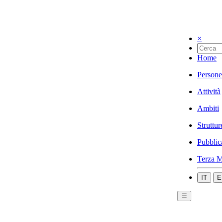
×
Home
Persone
Attività
Ambiti
Struttur
Pubblic
Terza M
IT
E
☰