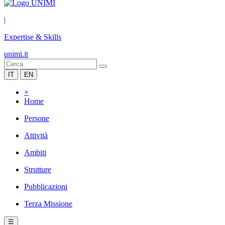
|
Expertise & Skills
unimi.it
IT
EN
×
Home
Persone
Attività
Ambiti
Strutture
Pubblicazioni
Terza Missione
☰