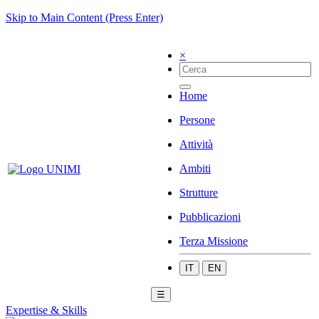
Skip to Main Content (Press Enter)
×
Home
Persone
Attività
Ambiti
Strutture
Pubblicazioni
Terza Missione
IT
EN
☰
Expertise & Skills