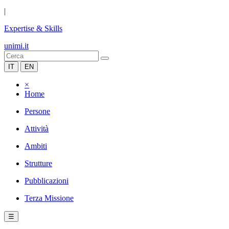
|
Expertise & Skills
unimi.it
IT
EN
×
Home
Persone
Attività
Ambiti
Strutture
Pubblicazioni
Terza Missione
☰