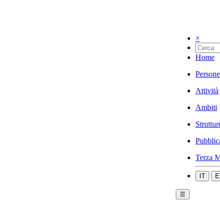
×
Home
Persone
Attività
Ambiti
Struttur
Pubblic
Terza M
IT
E
☰