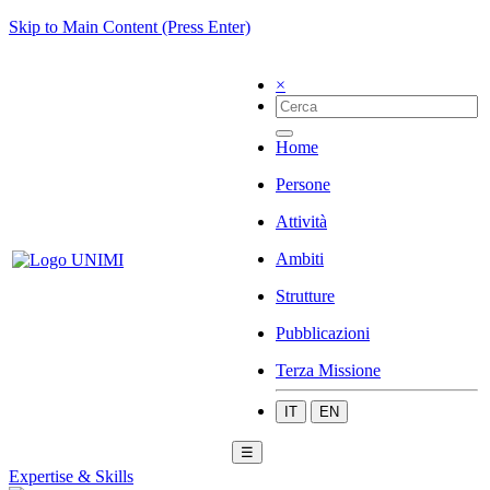
Skip to Main Content (Press Enter)
×
Home
Persone
Attività
Ambiti
Strutture
Pubblicazioni
Terza Missione
IT
EN
☰
Expertise & Skills