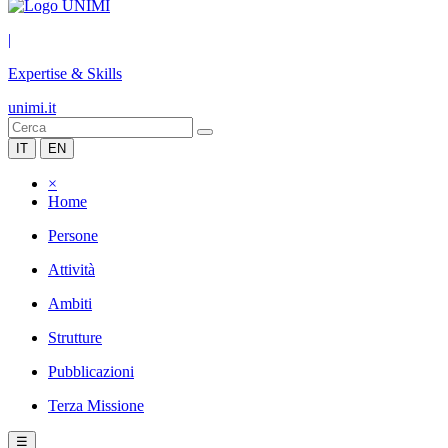
|
Expertise & Skills
unimi.it
IT
EN
×
Home
Persone
Attività
Ambiti
Strutture
Pubblicazioni
Terza Missione
☰