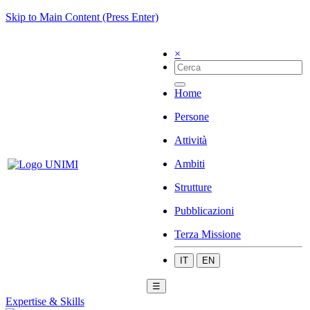
Skip to Main Content (Press Enter)
×
Home
Persone
Attività
Ambiti
Strutture
Pubblicazioni
Terza Missione
IT
EN
☰
Expertise & Skills