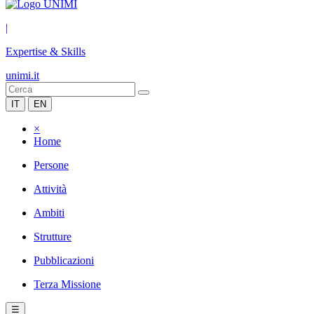
|
Expertise & Skills
unimi.it
IT
EN
×
Home
Persone
Attività
Ambiti
Strutture
Pubblicazioni
Terza Missione
☰