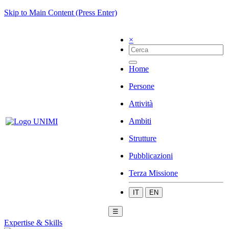
Skip to Main Content (Press Enter)
×
Home
Persone
Attività
Ambiti
Strutture
Pubblicazioni
Terza Missione
IT
EN
☰
Expertise & Skills