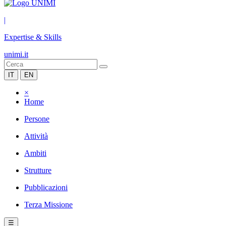
|
Expertise & Skills
unimi.it
IT
EN
×
Home
Persone
Attività
Ambiti
Strutture
Pubblicazioni
Terza Missione
☰