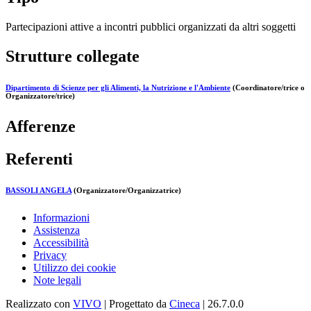
Partecipazioni attive a incontri pubblici organizzati da altri soggetti
Strutture collegate
Dipartimento di Scienze per gli Alimenti, la Nutrizione e l'Ambiente
(Coordinatore/trice o
Organizzatore/trice)
Afferenze
Referenti
BASSOLI ANGELA
(Organizzatore/Organizzatrice)
Informazioni
Assistenza
Accessibilità
Privacy
Utilizzo dei cookie
Note legali
Realizzato con
VIVO
| Progettato da
Cineca
| 26.7.0.0