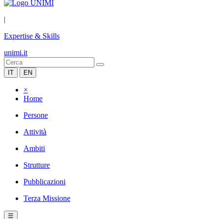
|
Expertise & Skills
unimi.it
IT
EN
×
Home
Persone
Attività
Ambiti
Strutture
Pubblicazioni
Terza Missione
☰