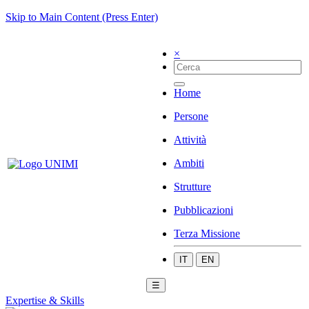
Skip to Main Content (Press Enter)
×
Home
Persone
Attività
Ambiti
Strutture
Pubblicazioni
Terza Missione
IT
EN
☰
Expertise & Skills