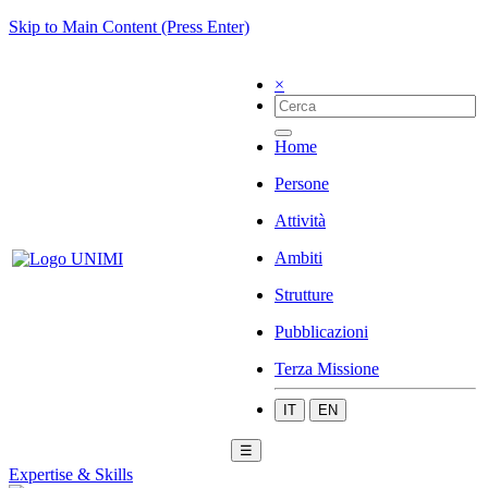
Skip to Main Content (Press Enter)
×
Home
Persone
Attività
Ambiti
Strutture
Pubblicazioni
Terza Missione
IT
EN
☰
Expertise & Skills