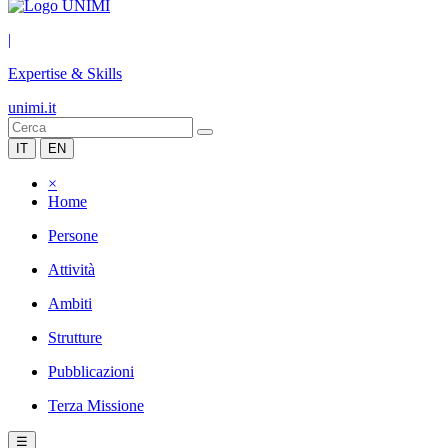
|
Expertise & Skills
unimi.it
IT
EN
×
Home
Persone
Attività
Ambiti
Strutture
Pubblicazioni
Terza Missione
☰