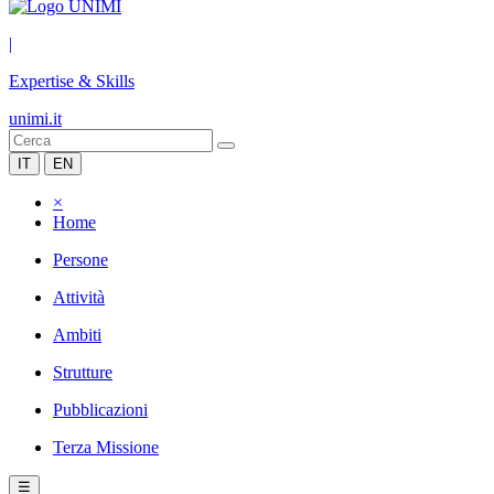
|
Expertise & Skills
unimi.it
IT
EN
×
Home
Persone
Attività
Ambiti
Strutture
Pubblicazioni
Terza Missione
☰