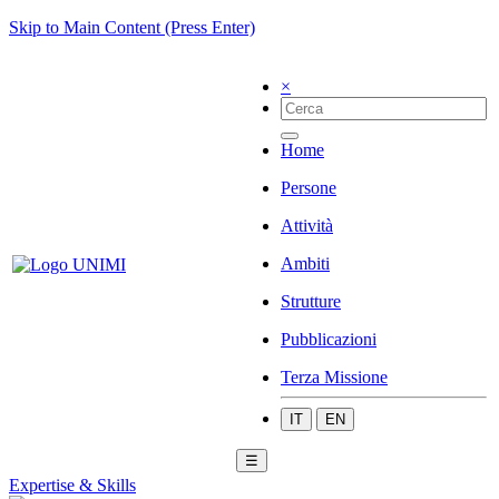
Skip to Main Content (Press Enter)
×
Home
Persone
Attività
Ambiti
Strutture
Pubblicazioni
Terza Missione
IT
EN
☰
Expertise & Skills