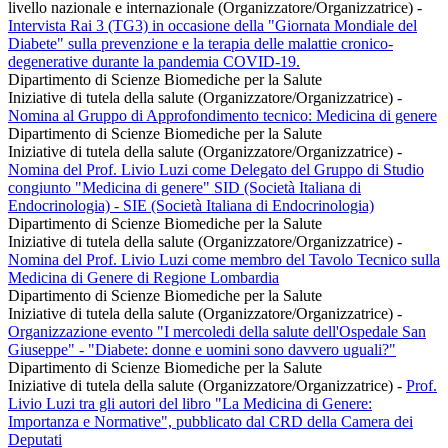
livello nazionale e internazionale (Organizzatore/Organizzatrice)
-
Intervista Rai 3 (TG3) in occasione della "Giornata Mondiale del
Diabete" sulla prevenzione e la terapia delle malattie cronico-
degenerative durante la pandemia COVID-19.
Dipartimento di Scienze Biomediche per la Salute
Iniziative di tutela della salute (Organizzatore/Organizzatrice)
-
Nomina al Gruppo di Approfondimento tecnico: Medicina di genere
Dipartimento di Scienze Biomediche per la Salute
Iniziative di tutela della salute (Organizzatore/Organizzatrice)
-
Nomina del Prof. Livio Luzi come Delegato del Gruppo di Studio
congiunto "Medicina di genere" SID (Società Italiana di
Endocrinologia) - SIE (Società Italiana di Endocrinologia)
Dipartimento di Scienze Biomediche per la Salute
Iniziative di tutela della salute (Organizzatore/Organizzatrice)
-
Nomina del Prof. Livio Luzi come membro del Tavolo Tecnico sulla
Medicina di Genere di Regione Lombardia
Dipartimento di Scienze Biomediche per la Salute
Iniziative di tutela della salute (Organizzatore/Organizzatrice)
-
Organizzazione evento "I mercoledi della salute dell'Ospedale San
Giuseppe" - "Diabete: donne e uomini sono davvero uguali?"
Dipartimento di Scienze Biomediche per la Salute
Iniziative di tutela della salute (Organizzatore/Organizzatrice)
-
Prof.
Livio Luzi tra gli autori del libro "La Medicina di Genere:
Importanza e Normative", pubblicato dal CRD della Camera dei
Deputati