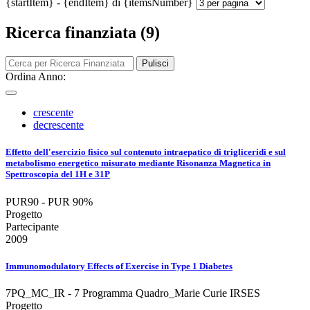
{startItem} - {endItem} di {itemsNumber}
Ricerca finanziata (9)
Pulisci
Ordina Anno:
crescente
decrescente
Effetto dell'esercizio fisico sul contenuto intraepatico di trigliceridi e sul
metabolismo energetico misurato mediante Risonanza Magnetica in
Spettroscopia del 1H e 31P
PUR90 - PUR 90%
Progetto
Partecipante
2009
Immunomodulatory Effects of Exercise in Type 1 Diabetes
7PQ_MC_IR - 7 Programma Quadro_Marie Curie IRSES
Progetto