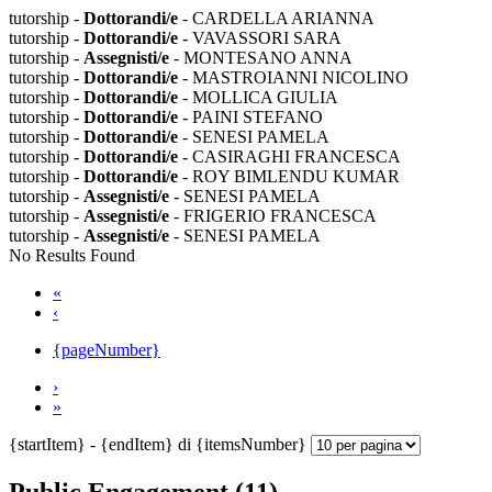
tutorship -
Dottorandi/e
- CARDELLA ARIANNA
tutorship -
Dottorandi/e
- VAVASSORI SARA
tutorship -
Assegnisti/e
- MONTESANO ANNA
tutorship -
Dottorandi/e
- MASTROIANNI NICOLINO
tutorship -
Dottorandi/e
- MOLLICA GIULIA
tutorship -
Dottorandi/e
- PAINI STEFANO
tutorship -
Dottorandi/e
- SENESI PAMELA
tutorship -
Dottorandi/e
- CASIRAGHI FRANCESCA
tutorship -
Dottorandi/e
- ROY BIMLENDU KUMAR
tutorship -
Assegnisti/e
- SENESI PAMELA
tutorship -
Assegnisti/e
- FRIGERIO FRANCESCA
tutorship -
Assegnisti/e
- SENESI PAMELA
No Results Found
«
‹
{pageNumber}
›
»
{startItem} - {endItem} di {itemsNumber}
Public Engagement (11)