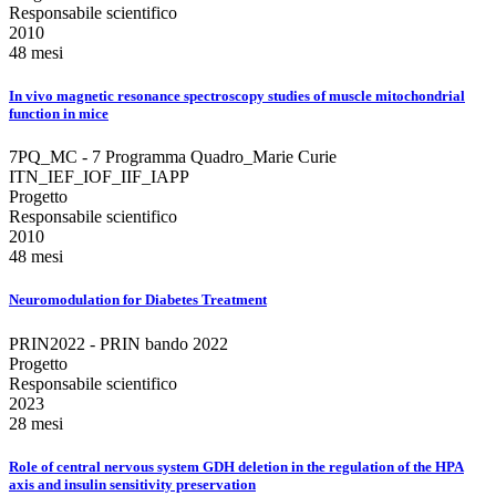
Responsabile scientifico
2010
48 mesi
In vivo magnetic resonance spectroscopy studies of muscle mitochondrial
function in mice
7PQ_MC - 7 Programma Quadro_Marie Curie
ITN_IEF_IOF_IIF_IAPP
Progetto
Responsabile scientifico
2010
48 mesi
Neuromodulation for Diabetes Treatment
PRIN2022 - PRIN bando 2022
Progetto
Responsabile scientifico
2023
28 mesi
Role of central nervous system GDH deletion in the regulation of the HPA
axis and insulin sensitivity preservation