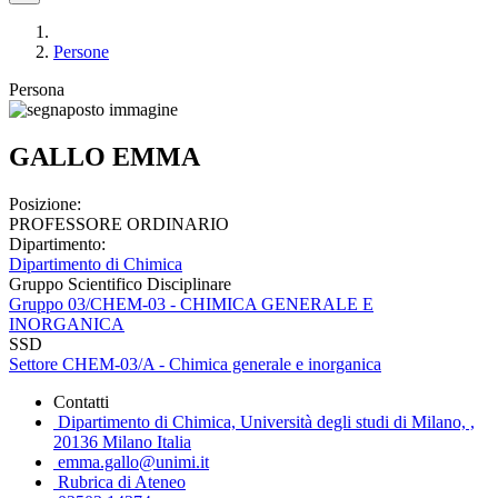
Persone
Persona
GALLO EMMA
Posizione:
PROFESSORE ORDINARIO
Dipartimento:
Dipartimento di Chimica
Gruppo Scientifico Disciplinare
Gruppo 03/CHEM-03 - CHIMICA GENERALE E
INORGANICA
SSD
Settore CHEM-03/A - Chimica generale e inorganica
Contatti
Dipartimento di Chimica, Università degli studi di Milano, ,
20136 Milano Italia
emma.gallo@unimi.it
Rubrica di Ateneo