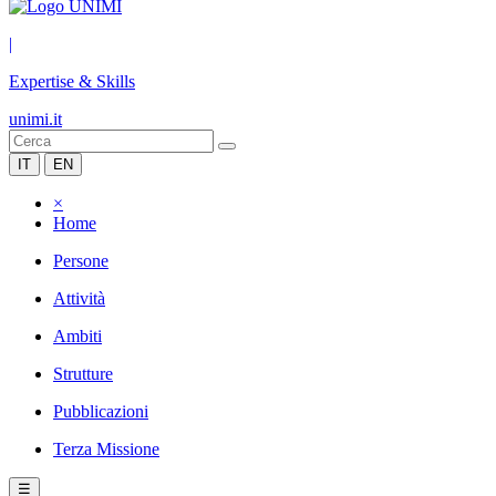
|
Expertise & Skills
unimi.it
IT
EN
×
Home
Persone
Attività
Ambiti
Strutture
Pubblicazioni
Terza Missione
☰