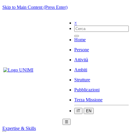
Skip to Main Content (Press Enter)
×
Home
Persone
Attività
Ambiti
Strutture
Pubblicazioni
Terza Missione
IT
EN
☰
Expertise & Skills