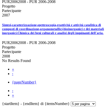
PUR20062008 - PUR 2006-2008
Progetto
Partecipante
2007
Sintesi,caratterizzazione,spettroscopia,reattività e attività catalitica di
composti di coordinazione,organometallici,bioinorganici e dei materiali
inorganici.Chimica dei beni culturali e analisi degli inquinanti dell'aria.
PUR20062008 - PUR 2006-2008
Progetto
Partecipante
2008
No Results Found
«
‹
{pageNumber}
›
»
{startItem} - {endItem} di {itemsNumber}