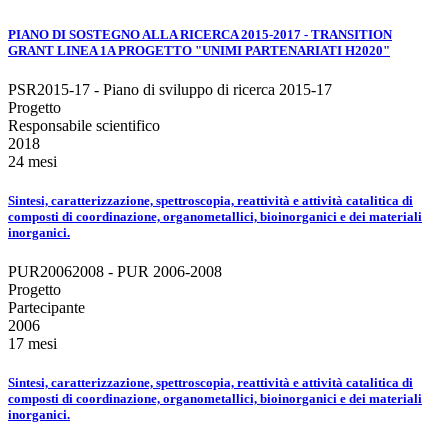
PIANO DI SOSTEGNO ALLA RICERCA 2015-2017 - TRANSITION
GRANT LINEA 1A PROGETTO "UNIMI PARTENARIATI H2020"
PSR2015-17 - Piano di sviluppo di ricerca 2015-17
Progetto
Responsabile scientifico
2018
24 mesi
Sintesi, caratterizzazione, spettroscopia, reattività e attività catalitica di
composti di coordinazione, organometallici, bioinorganici e dei materiali
inorganici.
PUR20062008 - PUR 2006-2008
Progetto
Partecipante
2006
17 mesi
Sintesi, caratterizzazione, spettroscopia, reattività e attività catalitica di
composti di coordinazione, organometallici, bioinorganici e dei materiali
inorganici.