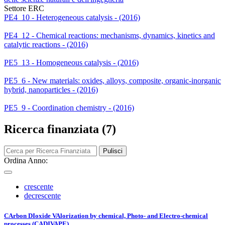
Settore ERC
PE4_10 - Heterogeneous catalysis - (2016)
PE4_12 - Chemical reactions: mechanisms, dynamics, kinetics and
catalytic reactions - (2016)
PE5_13 - Homogeneous catalysis - (2016)
PE5_6 - New materials: oxides, alloys, composite, organic-inorganic
hybrid, nanoparticles - (2016)
PE5_9 - Coordination chemistry - (2016)
Ricerca finanziata (7)
Pulisci
Ordina Anno:
crescente
decrescente
CArbon DIoxide VAlorization by chemical, Photo- and Electro-chemical
processes (CADIVAPE)