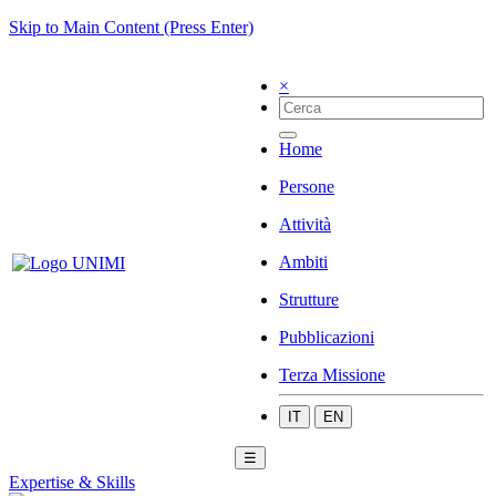
Skip to Main Content (Press Enter)
×
Home
Persone
Attività
Ambiti
Strutture
Pubblicazioni
Terza Missione
IT
EN
☰
Expertise & Skills