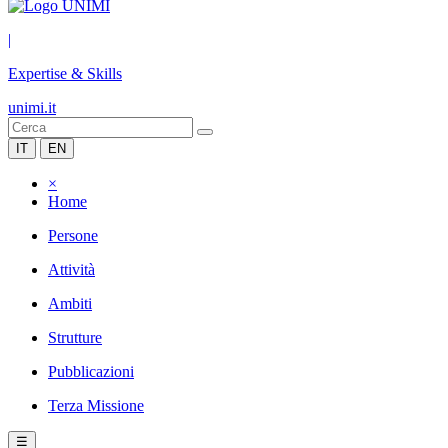
|
Expertise & Skills
unimi.it
IT
EN
×
Home
Persone
Attività
Ambiti
Strutture
Pubblicazioni
Terza Missione
☰