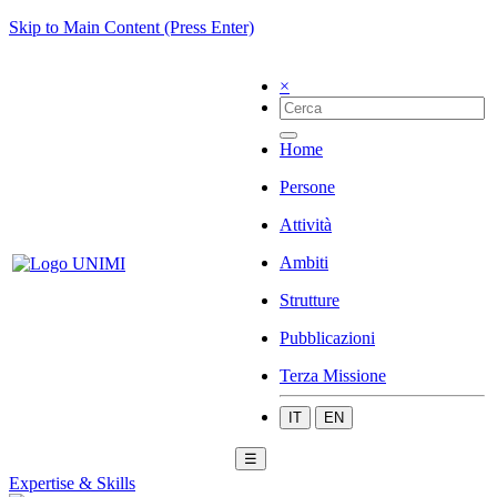
Skip to Main Content (Press Enter)
×
Home
Persone
Attività
Ambiti
Strutture
Pubblicazioni
Terza Missione
IT
EN
☰
Expertise & Skills