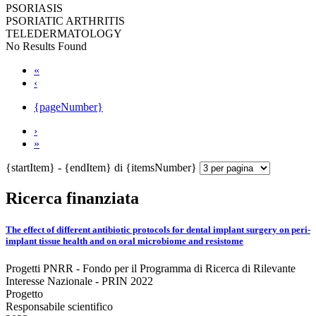
PSORIASIS
PSORIATIC ARTHRITIS
TELEDERMATOLOGY
No Results Found
«
‹
{pageNumber}
›
»
{startItem} - {endItem} di {itemsNumber}
Ricerca finanziata
The effect of different antibiotic protocols for dental implant surgery on peri-
implant tissue health and on oral microbiome and resistome
Progetti PNRR - Fondo per il Programma di Ricerca di Rilevante
Interesse Nazionale - PRIN 2022
Progetto
Responsabile scientifico