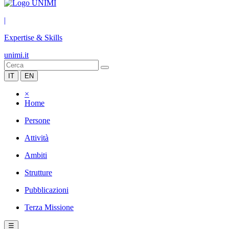
|
Expertise & Skills
unimi.it
IT
EN
×
Home
Persone
Attività
Ambiti
Strutture
Pubblicazioni
Terza Missione
☰