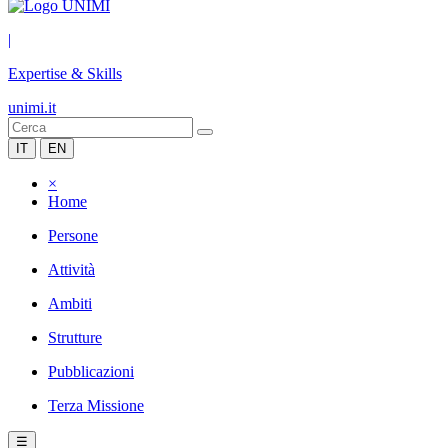
|
Expertise & Skills
unimi.it
IT
EN
×
Home
Persone
Attività
Ambiti
Strutture
Pubblicazioni
Terza Missione
☰