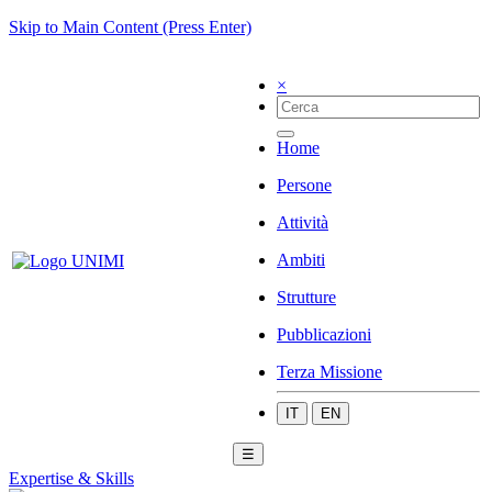
Skip to Main Content (Press Enter)
×
Home
Persone
Attività
Ambiti
Strutture
Pubblicazioni
Terza Missione
IT
EN
☰
Expertise & Skills