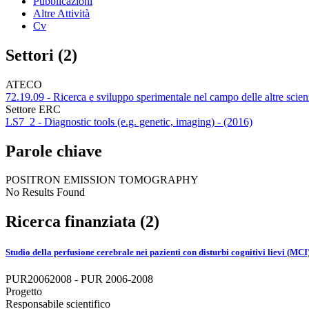
Pubblicazioni
Altre Attività
Cv
Settori (2)
ATECO
72.19.09 - Ricerca e sviluppo sperimentale nel campo delle altre scienz
Settore ERC
LS7_2 - Diagnostic tools (e.g. genetic, imaging) - (2016)
Parole chiave
POSITRON EMISSION TOMOGRAPHY
No Results Found
Ricerca finanziata (2)
Studio della perfusione cerebrale nei pazienti con disturbi cognitivi lievi (M
PUR20062008 - PUR 2006-2008
Progetto
Responsabile scientifico