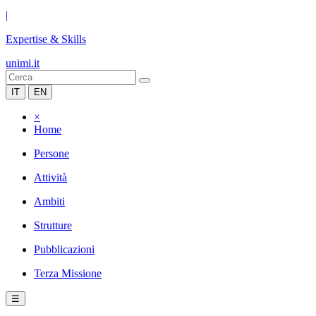
|
Expertise & Skills
unimi.it
IT
EN
×
Home
Persone
Attività
Ambiti
Strutture
Pubblicazioni
Terza Missione
☰