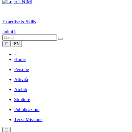
|
Expertise & Skills
unimi.it
IT
EN
×
Home
Persone
Attività
Ambiti
Strutture
Pubblicazioni
Terza Missione
☰