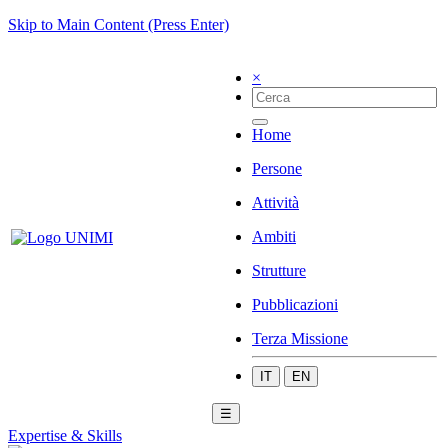
Skip to Main Content (Press Enter)
×
Home
Persone
Attività
Ambiti
Strutture
Pubblicazioni
Terza Missione
IT
EN
☰
Expertise & Skills