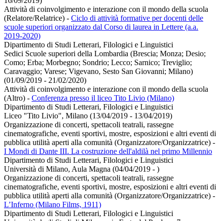
16/09/2019)
Attività di coinvolgimento e interazione con il mondo della scuola
(Relatore/Relatrice)
-
Ciclo di attività formative per docenti delle
scuole superiori organizzato dal Corso di laurea in Lettere (a.a.
2019-2020)
Dipartimento di Studi Letterari, Filologici e Linguistici
Sedici Scuole superiori della Lombardia (Brescia; Monza; Desio;
Como; Erba; Morbegno; Sondrio; Lecco; Sarnico; Treviglio;
Caravaggio; Varese; Vigevano, Sesto San Giovanni; Milano)
(01/09/2019 - 21/02/2020)
Attività di coinvolgimento e interazione con il mondo della scuola
(Altro)
-
Conferenza presso il liceo Tito Livio (Milano)
Dipartimento di Studi Letterari, Filologici e Linguistici
Liceo "Tito Livio", Milano (13/04/2019 - 13/04/2019)
Organizzazione di concerti, spettacoli teatrali, rassegne
cinematografiche, eventi sportivi, mostre, esposizioni e altri eventi di
pubblica utilità aperti alla comunità (Organizzatore/Organizzatrice)
-
I Mondi di Dante III. La costruzione dell'aldilà nel primo Millennio
Dipartimento di Studi Letterari, Filologici e Linguistici
Università di Milano, Aula Magna (04/04/2019 - )
Organizzazione di concerti, spettacoli teatrali, rassegne
cinematografiche, eventi sportivi, mostre, esposizioni e altri eventi di
pubblica utilità aperti alla comunità (Organizzatore/Organizzatrice)
-
L’Inferno (Milano Films, 1911)
Dipartimento di Studi Letterari, Filologici e Linguistici