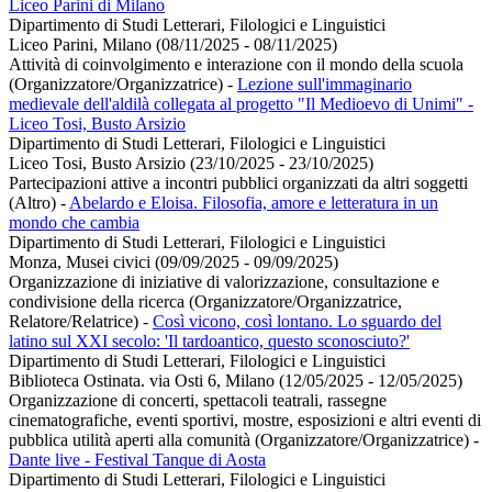
Liceo Parini di Milano
Dipartimento di Studi Letterari, Filologici e Linguistici
Liceo Parini, Milano (08/11/2025 - 08/11/2025)
Attività di coinvolgimento e interazione con il mondo della scuola
(Organizzatore/Organizzatrice)
-
Lezione sull'immaginario
medievale dell'aldilà collegata al progetto "Il Medioevo di Unimi" -
Liceo Tosi, Busto Arsizio
Dipartimento di Studi Letterari, Filologici e Linguistici
Liceo Tosi, Busto Arsizio (23/10/2025 - 23/10/2025)
Partecipazioni attive a incontri pubblici organizzati da altri soggetti
(Altro)
-
Abelardo e Eloisa. Filosofia, amore e letteratura in un
mondo che cambia
Dipartimento di Studi Letterari, Filologici e Linguistici
Monza, Musei civici (09/09/2025 - 09/09/2025)
Organizzazione di iniziative di valorizzazione, consultazione e
condivisione della ricerca (Organizzatore/Organizzatrice,
Relatore/Relatrice)
-
Così vicono, così lontano. Lo sguardo del
latino sul XXI secolo: 'Il tardoantico, questo sconosciuto?'
Dipartimento di Studi Letterari, Filologici e Linguistici
Biblioteca Ostinata. via Osti 6, Milano (12/05/2025 - 12/05/2025)
Organizzazione di concerti, spettacoli teatrali, rassegne
cinematografiche, eventi sportivi, mostre, esposizioni e altri eventi di
pubblica utilità aperti alla comunità (Organizzatore/Organizzatrice)
-
Dante live - Festival Tanque di Aosta
Dipartimento di Studi Letterari, Filologici e Linguistici