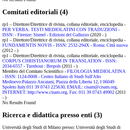
Comitati editoriali (4)
rp1 – Direttore/Direttrice di rivista, collana editoriale, enciclopedia -
PER VERBA. TESTI MEDIOLATINI CON TRADUZIONI -
ISSN: - Firenze: Sismel - Edizioni del Galluzzo
(2020 - )
rp1 – Direttore/Direttrice di rivista, collana editoriale, enciclopedia -
FUNDAMENTIS NOVIS - ISSN: 2532-294X - Roma: Città nuova
(2012 - )
rp1 – Direttore/Direttrice di rivista, collana editoriale, enciclopedia -
CORPUS CHRISTIANORUM IN TRANSLATION - ISSN:
2034-6557 - Turnhout : Brepols
(2011 - )
Membro del Comitato Scientifico -
FILOLOGIA MEDIOLATINA
- ISSN: 1124-0008 - Centro Italiano di Studi Sull'Alto
Medioevo:Palazzo Ancaiani, Piazza della Liberta 12, I 06049
Spoleto Italy:011 39 0743 225630, EMAIL: cisam@cisam.org,
INTERNET: http://www.cisam.org, Fax: 011 39 0743 49902
(2011
- )
No Results Found
Ricerca e didattica presso enti (3)
Università degli Studi di Milano presso:
Università degli Studi di