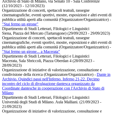
Archivio di Stato di Milano, via Senato 10 - Sala Conferenze
(12/10/2023 - 12/10/2023)
Organizzazione di concerti, spettacoli teatrali, rassegne
cinematografiche, eventi sportivi, mostre, esposizioni e altri eventi di
pubblica utilità aperti alla comunità (Organizzatore/Organizzatrice)
-
"Stai fermo un girone"
Dipartimento di Studi Letterari, Filologici e Linguistici
Siena, Piazza del Mercato (Tartarugone) (29/09/2023 - 29/09/2023)
Organizzazione di concerti, spettacoli teatrali, rassegne
cinematografiche, eventi sportivi, mostre, esposizioni e altri eventi di
pubblica utilità aperti alla comunità (Organizzatore/Organizzatrice)
-
"Stai fermo un girone... a Macerata"
Dipartimento di Studi Letterari, Filologici e Linguistici
Macerata, Sala Sbriccoli, Piazza Oberdan 4 (28/09/2023 -
28/09/2023)
Organizzazione di iniziative di valorizzazione, consultazione e
condivisione della ricerca (Organizzatore/Organizzatrice)
-
Dante in
Archivio. Quindici passi nell'Inferno. Inferno 21-22. Decimo
incontro del ciclo di divulgazione dantesca organizzato da
Coordinate dantesche in cooperazione con l'Archivio di Stato di
Milano
Dipartimento di Studi Letterari, Filologici e Linguistici
Università degli Studi di Milano. Aula Malliani. (21/09/2023 -
21/09/2023)
Organizzazione di iniziative di valorizzazione, consultazione e