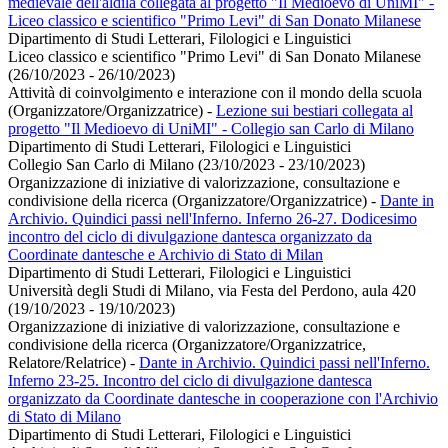
medievale dell'aldilà collegata al progetto "Il Medioevo di UniMI" -
Liceo classico e scientifico "Primo Levi" di San Donato Milanese
Dipartimento di Studi Letterari, Filologici e Linguistici
Liceo classico e scientifico "Primo Levi" di San Donato Milanese
(26/10/2023 - 26/10/2023)
Attività di coinvolgimento e interazione con il mondo della scuola
(Organizzatore/Organizzatrice)
-
Lezione sui bestiari collegata al
progetto "Il Medioevo di UniMI" - Collegio san Carlo di Milano
Dipartimento di Studi Letterari, Filologici e Linguistici
Collegio San Carlo di Milano (23/10/2023 - 23/10/2023)
Organizzazione di iniziative di valorizzazione, consultazione e
condivisione della ricerca (Organizzatore/Organizzatrice)
-
Dante in
Archivio. Quindici passi nell'Inferno. Inferno 26-27. Dodicesimo
incontro del ciclo di divulgazione dantesca organizzato da
Coordinate dantesche e Archivio di Stato di Milan
Dipartimento di Studi Letterari, Filologici e Linguistici
Università degli Studi di Milano, via Festa del Perdono, aula 420
(19/10/2023 - 19/10/2023)
Organizzazione di iniziative di valorizzazione, consultazione e
condivisione della ricerca (Organizzatore/Organizzatrice,
Relatore/Relatrice)
-
Dante in Archivio. Quindici passi nell'Inferno.
Inferno 23-25. Incontro del ciclo di divulgazione dantesca
organizzato da Coordinate dantesche in cooperazione con l'Archivio
di Stato di Milano
Dipartimento di Studi Letterari, Filologici e Linguistici