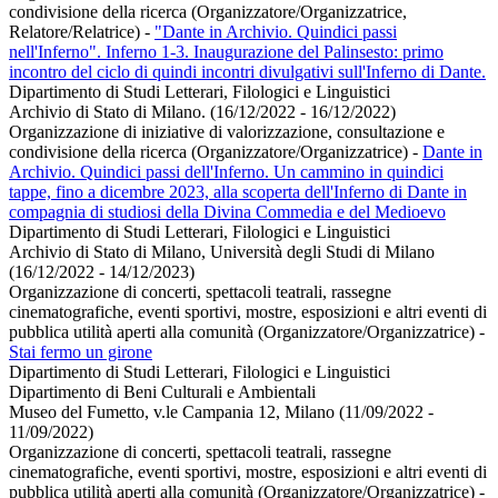
condivisione della ricerca (Organizzatore/Organizzatrice,
Relatore/Relatrice)
-
"Dante in Archivio. Quindici passi
nell'Inferno". Inferno 1-3. Inaugurazione del Palinsesto: primo
incontro del ciclo di quindi incontri divulgativi sull'Inferno di Dante.
Dipartimento di Studi Letterari, Filologici e Linguistici
Archivio di Stato di Milano. (16/12/2022 - 16/12/2022)
Organizzazione di iniziative di valorizzazione, consultazione e
condivisione della ricerca (Organizzatore/Organizzatrice)
-
Dante in
Archivio. Quindici passi dell'Inferno. Un cammino in quindici
tappe, fino a dicembre 2023, alla scoperta dell'Inferno di Dante in
compagnia di studiosi della Divina Commedia e del Medioevo
Dipartimento di Studi Letterari, Filologici e Linguistici
Archivio di Stato di Milano, Università degli Studi di Milano
(16/12/2022 - 14/12/2023)
Organizzazione di concerti, spettacoli teatrali, rassegne
cinematografiche, eventi sportivi, mostre, esposizioni e altri eventi di
pubblica utilità aperti alla comunità (Organizzatore/Organizzatrice)
-
Stai fermo un girone
Dipartimento di Studi Letterari, Filologici e Linguistici
Dipartimento di Beni Culturali e Ambientali
Museo del Fumetto, v.le Campania 12, Milano (11/09/2022 -
11/09/2022)
Organizzazione di concerti, spettacoli teatrali, rassegne
cinematografiche, eventi sportivi, mostre, esposizioni e altri eventi di
pubblica utilità aperti alla comunità (Organizzatore/Organizzatrice)
-