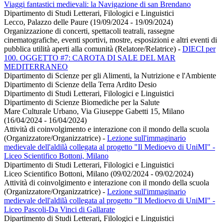
Viaggi fantastici medievali: la Navigazione di san Brendano
Dipartimento di Studi Letterari, Filologici e Linguistici
Lecco, Palazzo delle Paure (19/09/2024 - 19/09/2024)
Organizzazione di concerti, spettacoli teatrali, rassegne
cinematografiche, eventi sportivi, mostre, esposizioni e altri eventi di
pubblica utilità aperti alla comunità (Relatore/Relatrice)
-
DIECI per
100. OGGETTO #7: CAROTA DI SALE DEL MAR
MEDITERRANEO
Dipartimento di Scienze per gli Alimenti, la Nutrizione e l'Ambiente
Dipartimento di Scienze della Terra Ardito Desio
Dipartimento di Studi Letterari, Filologici e Linguistici
Dipartimento di Scienze Biomediche per la Salute
Mare Culturale Urbano, Via Giuseppe Gabetti 15, Milano
(16/04/2024 - 16/04/2024)
Attività di coinvolgimento e interazione con il mondo della scuola
(Organizzatore/Organizzatrice)
-
Lezione sull'immaginario
medievale dell'aldilà collegata al progetto "Il Medioevo di UniMI" -
Liceo Scientifico Bottoni, Milano
Dipartimento di Studi Letterari, Filologici e Linguistici
Liceo Scientifico Bottoni, Milano (09/02/2024 - 09/02/2024)
Attività di coinvolgimento e interazione con il mondo della scuola
(Organizzatore/Organizzatrice)
-
Lezione sull'immaginario
medievale dell'aldilà collegata al progetto "Il Medioevo di UniMI" -
Liceo Pascoli-Da Vinci di Gallarate
Dipartimento di Studi Letterari, Filologici e Linguistici