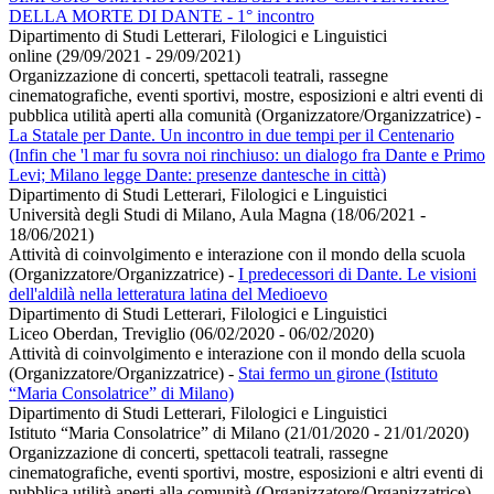
DELLA MORTE DI DANTE - 1° incontro
Dipartimento di Studi Letterari, Filologici e Linguistici
online (29/09/2021 - 29/09/2021)
Organizzazione di concerti, spettacoli teatrali, rassegne
cinematografiche, eventi sportivi, mostre, esposizioni e altri eventi di
pubblica utilità aperti alla comunità (Organizzatore/Organizzatrice)
-
La Statale per Dante. Un incontro in due tempi per il Centenario
(Infin che 'l mar fu sovra noi rinchiuso: un dialogo fra Dante e Primo
Levi; Milano legge Dante: presenze dantesche in città)
Dipartimento di Studi Letterari, Filologici e Linguistici
Università degli Studi di Milano, Aula Magna (18/06/2021 -
18/06/2021)
Attività di coinvolgimento e interazione con il mondo della scuola
(Organizzatore/Organizzatrice)
-
I predecessori di Dante. Le visioni
dell'aldilà nella letteratura latina del Medioevo
Dipartimento di Studi Letterari, Filologici e Linguistici
Liceo Oberdan, Treviglio (06/02/2020 - 06/02/2020)
Attività di coinvolgimento e interazione con il mondo della scuola
(Organizzatore/Organizzatrice)
-
Stai fermo un girone (Istituto
“Maria Consolatrice” di Milano)
Dipartimento di Studi Letterari, Filologici e Linguistici
Istituto “Maria Consolatrice” di Milano (21/01/2020 - 21/01/2020)
Organizzazione di concerti, spettacoli teatrali, rassegne
cinematografiche, eventi sportivi, mostre, esposizioni e altri eventi di
pubblica utilità aperti alla comunità (Organizzatore/Organizzatrice)
-