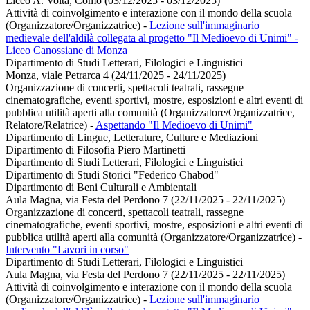
Liceo A. Volta, Como (03/12/2025 - 03/12/2025)
Attività di coinvolgimento e interazione con il mondo della scuola
(Organizzatore/Organizzatrice)
-
Lezione sull'immaginario
medievale dell'aldilà collegata al progetto "Il Medioevo di Unimi" -
Liceo Canossiane di Monza
Dipartimento di Studi Letterari, Filologici e Linguistici
Monza, viale Petrarca 4 (24/11/2025 - 24/11/2025)
Organizzazione di concerti, spettacoli teatrali, rassegne
cinematografiche, eventi sportivi, mostre, esposizioni e altri eventi di
pubblica utilità aperti alla comunità (Organizzatore/Organizzatrice,
Relatore/Relatrice)
-
Aspettando "Il Medioevo di Unimi"
Dipartimento di Lingue, Letterature, Culture e Mediazioni
Dipartimento di Filosofia Piero Martinetti
Dipartimento di Studi Letterari, Filologici e Linguistici
Dipartimento di Studi Storici "Federico Chabod"
Dipartimento di Beni Culturali e Ambientali
Aula Magna, via Festa del Perdono 7 (22/11/2025 - 22/11/2025)
Organizzazione di concerti, spettacoli teatrali, rassegne
cinematografiche, eventi sportivi, mostre, esposizioni e altri eventi di
pubblica utilità aperti alla comunità (Organizzatore/Organizzatrice)
-
Intervento "Lavori in corso"
Dipartimento di Studi Letterari, Filologici e Linguistici
Aula Magna, via Festa del Perdono 7 (22/11/2025 - 22/11/2025)
Attività di coinvolgimento e interazione con il mondo della scuola
(Organizzatore/Organizzatrice)
-
Lezione sull'immaginario