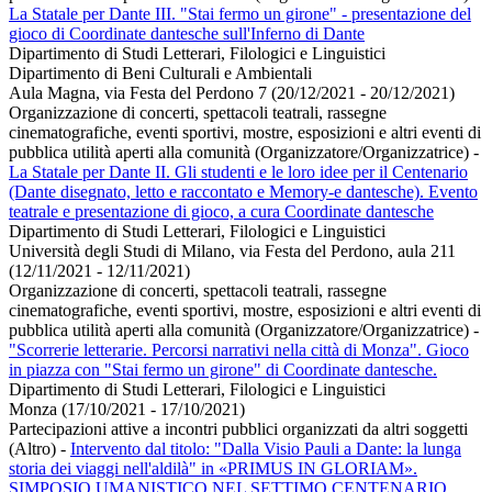
La Statale per Dante III. "Stai fermo un girone" - presentazione del
gioco di Coordinate dantesche sull'Inferno di Dante
Dipartimento di Studi Letterari, Filologici e Linguistici
Dipartimento di Beni Culturali e Ambientali
Aula Magna, via Festa del Perdono 7 (20/12/2021 - 20/12/2021)
Organizzazione di concerti, spettacoli teatrali, rassegne
cinematografiche, eventi sportivi, mostre, esposizioni e altri eventi di
pubblica utilità aperti alla comunità (Organizzatore/Organizzatrice)
-
La Statale per Dante II. Gli studenti e le loro idee per il Centenario
(Dante disegnato, letto e raccontato e Memory-e dantesche). Evento
teatrale e presentazione di gioco, a cura Coordinate dantesche
Dipartimento di Studi Letterari, Filologici e Linguistici
Università degli Studi di Milano, via Festa del Perdono, aula 211
(12/11/2021 - 12/11/2021)
Organizzazione di concerti, spettacoli teatrali, rassegne
cinematografiche, eventi sportivi, mostre, esposizioni e altri eventi di
pubblica utilità aperti alla comunità (Organizzatore/Organizzatrice)
-
"Scorrerie letterarie. Percorsi narrativi nella città di Monza". Gioco
in piazza con "Stai fermo un girone" di Coordinate dantesche.
Dipartimento di Studi Letterari, Filologici e Linguistici
Monza (17/10/2021 - 17/10/2021)
Partecipazioni attive a incontri pubblici organizzati da altri soggetti
(Altro)
-
Intervento dal titolo: "Dalla Visio Pauli a Dante: la lunga
storia dei viaggi nell'aldilà" in «PRIMUS IN GLORIAM».
SIMPOSIO UMANISTICO NEL SETTIMO CENTENARIO