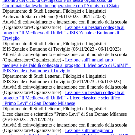
incontro del ciclo di divulgazione dantesca organizzato da
Coordinate dantesche in cooperazione con l'Archivio di Stato
Dipartimento di Studi Letterari, Filologici e Linguistici
Archivio di Stato di Milano (09/11/2023 - 09/11/2023)
Attività di coinvolgimento e interazione con il mondo della scuola
(Organizzatore/Organizzatrice)
-
Lezione sui bestiari collegata al
progetto "Il Medioevo di UniMI" - ISIS Zenale e Butinone di
Treviglio
Dipartimento di Studi Letterari, Filologici e Linguistici
ISIS Zenale e Butinone di Treviglio (06/11/2023 - 06/11/2023)
Attività di coinvolgimento e interazione con il mondo della scuola
(Organizzatore/Organizzatrice)
-
Lezione sull'immaginario
medievale dell'aldilà collegata al progetto "Il Medioevo di UniMI" -
ISIS Zenale e Butinone di Treviglio
Dipartimento di Studi Letterari, Filologici e Linguistici
ISIS Zenale e Butinone di Treviglio (06/11/2023 - 06/11/2023)
Attività di coinvolgimento e interazione con il mondo della scuola
(Organizzatore/Organizzatrice)
-
Lezione sui bestiari collegata al
progetto "Il Medioevo di UniMI" - Liceo classico e scientifico
"Primo Levi" di San Donato Milanese
Dipartimento di Studi Letterari, Filologici e Linguistici
Liceo classico e scientifico "Primo Levi" di San Donato Milanese
(26/10/2023 - 26/10/2023)
Attività di coinvolgimento e interazione con il mondo della scuola
(Organizzatore/Organizzatrice)
-
Lezione sull'immaginario