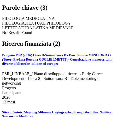
Parole chiave (3)
FILOLOGIA MEDIOLATINA
FILOLOGIA,TEXTUAL PHILOLOGY
LETTERATURA LATINA MEDIEVALE
No Results Found
Ricerca finanziata (2)
Progetto PSR (2026) Linea 8-Sottomisura B - Dott. Simone MUSCIONICO
(Tutor: Prof.ssa Rossana GUGLIELMETTI) - Consultazione manoscritti in
diverse biblioteche italiane ed europee
PSR_LINEA8B_/ Piano di sviluppo di ricerca - Early Career
Development - Linea 8 - Sottomisura B - Dote mentoring e
networking
Progetto
Partecipante
2026
12 mesi
Sites of Saints. Mapping Milanese Hagiography through the Liber Notitiae
Sanctorum Mediolan