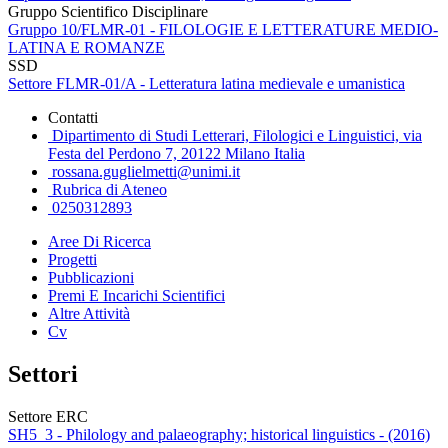
Gruppo Scientifico Disciplinare
Gruppo 10/FLMR-01 - FILOLOGIE E LETTERATURE MEDIO-
LATINA E ROMANZE
SSD
Settore FLMR-01/A - Letteratura latina medievale e umanistica
Contatti
Dipartimento di Studi Letterari, Filologici e Linguistici, via
Festa del Perdono 7, 20122 Milano Italia
rossana.guglielmetti@unimi.it
Rubrica di Ateneo
0250312893
Aree Di Ricerca
Progetti
Pubblicazioni
Premi E Incarichi Scientifici
Altre Attività
Cv
Settori
Settore ERC
SH5_3 - Philology and palaeography; historical linguistics - (2016)