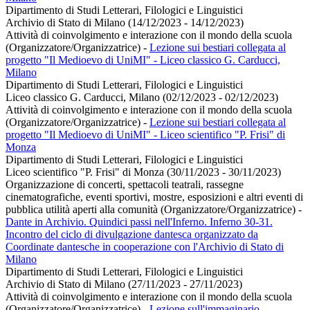
Dipartimento di Studi Letterari, Filologici e Linguistici
Archivio di Stato di Milano (14/12/2023 - 14/12/2023)
Attività di coinvolgimento e interazione con il mondo della scuola
(Organizzatore/Organizzatrice)
-
Lezione sui bestiari collegata al
progetto "Il Medioevo di UniMI" - Liceo classico G. Carducci,
Milano
Dipartimento di Studi Letterari, Filologici e Linguistici
Liceo classico G. Carducci, Milano (02/12/2023 - 02/12/2023)
Attività di coinvolgimento e interazione con il mondo della scuola
(Organizzatore/Organizzatrice)
-
Lezione sui bestiari collegata al
progetto "Il Medioevo di UniMI" - Liceo scientifico "P. Frisi" di
Monza
Dipartimento di Studi Letterari, Filologici e Linguistici
Liceo scientifico "P. Frisi" di Monza (30/11/2023 - 30/11/2023)
Organizzazione di concerti, spettacoli teatrali, rassegne
cinematografiche, eventi sportivi, mostre, esposizioni e altri eventi di
pubblica utilità aperti alla comunità (Organizzatore/Organizzatrice)
-
Dante in Archivio. Quindici passi nell'Inferno. Inferno 30-31.
Incontro del ciclo di divulgazione dantesca organizzato da
Coordinate dantesche in cooperazione con l'Archivio di Stato di
Milano
Dipartimento di Studi Letterari, Filologici e Linguistici
Archivio di Stato di Milano (27/11/2023 - 27/11/2023)
Attività di coinvolgimento e interazione con il mondo della scuola
(Organizzatore/Organizzatrice)
-
Lezione sull'immaginario