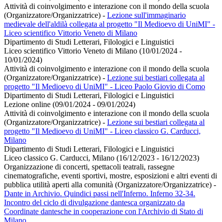
Attività di coinvolgimento e interazione con il mondo della scuola
(Organizzatore/Organizzatrice)
-
Lezione sull'immaginario
medievale dell'aldilà collegata al progetto "Il Medioevo di UniMI" -
Liceo scientifico Vittorio Veneto di Milano
Dipartimento di Studi Letterari, Filologici e Linguistici
Liceo scientifico Vittorio Veneto di Milano (10/01/2024 -
10/01/2024)
Attività di coinvolgimento e interazione con il mondo della scuola
(Organizzatore/Organizzatrice)
-
Lezione sui bestiari collegata al
progetto "Il Medioevo di UniMI" - Liceo Paolo Giovio di Como
Dipartimento di Studi Letterari, Filologici e Linguistici
Lezione online (09/01/2024 - 09/01/2024)
Attività di coinvolgimento e interazione con il mondo della scuola
(Organizzatore/Organizzatrice)
-
Lezione sui bestiari collegata al
progetto "Il Medioevo di UniMI" - Liceo classico G. Carducci,
Milano
Dipartimento di Studi Letterari, Filologici e Linguistici
Liceo classico G. Carducci, Milano (16/12/2023 - 16/12/2023)
Organizzazione di concerti, spettacoli teatrali, rassegne
cinematografiche, eventi sportivi, mostre, esposizioni e altri eventi di
pubblica utilità aperti alla comunità (Organizzatore/Organizzatrice)
-
Dante in Archivio. Quindici passi nell'Inferno. Inferno 32-34.
Incontro del ciclo di divulgazione dantesca organizzato da
Coordinate dantesche in cooperazione con l'Archivio di Stato di
Milano