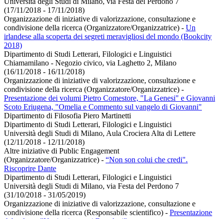
Università degli Studi di Milano, via Festa del Perdono 7
(17/11/2018 - 17/11/2018)
Organizzazione di iniziative di valorizzazione, consultazione e
condivisione della ricerca (Organizzatore/Organizzatrice)
-
Un
irlandese alla scoperta dei segreti meravigliosi del mondo (Bookcity
2018)
Dipartimento di Studi Letterari, Filologici e Linguistici
Chiamamilano - Negozio civico, via Laghetto 2, Milano
(16/11/2018 - 16/11/2018)
Organizzazione di iniziative di valorizzazione, consultazione e
condivisione della ricerca (Organizzatore/Organizzatrice)
-
Presentazione dei volumi Pietro Comestore, "La Genesi" e Giovanni
Scoto Eriugena, "Omelia e Commento sul vangelo di Giovanni"
Dipartimento di Filosofia Piero Martinetti
Dipartimento di Studi Letterari, Filologici e Linguistici
Università degli Studi di Milano, Aula Crociera Alta di Lettere
(12/11/2018 - 12/11/2018)
Altre iniziative di Public Engagement
(Organizzatore/Organizzatrice)
-
“Non son colui che credi".
Riscoprire Dante
Dipartimento di Studi Letterari, Filologici e Linguistici
Università degli Studi di Milano, via Festa del Perdono 7
(31/10/2018 - 31/05/2019)
Organizzazione di iniziative di valorizzazione, consultazione e
condivisione della ricerca (Responsabile scientifico)
-
Presentazione