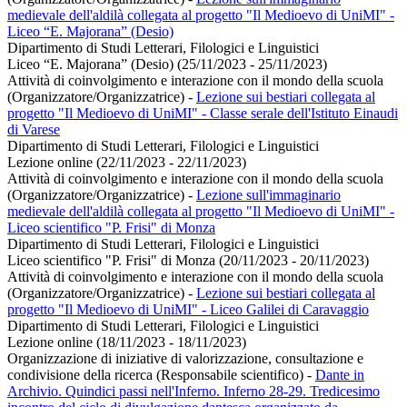
medievale dell'aldilà collegata al progetto "Il Medioevo di UniMI" -
Liceo “E. Majorana” (Desio)
Dipartimento di Studi Letterari, Filologici e Linguistici
Liceo “E. Majorana” (Desio) (25/11/2023 - 25/11/2023)
Attività di coinvolgimento e interazione con il mondo della scuola
(Organizzatore/Organizzatrice)
-
Lezione sui bestiari collegata al
progetto "Il Medioevo di UniMI" - Classe serale dell'Istituto Einaudi
di Varese
Dipartimento di Studi Letterari, Filologici e Linguistici
Lezione online (22/11/2023 - 22/11/2023)
Attività di coinvolgimento e interazione con il mondo della scuola
(Organizzatore/Organizzatrice)
-
Lezione sull'immaginario
medievale dell'aldilà collegata al progetto "Il Medioevo di UniMI" -
Liceo scientifico "P. Frisi" di Monza
Dipartimento di Studi Letterari, Filologici e Linguistici
Liceo scientifico "P. Frisi" di Monza (20/11/2023 - 20/11/2023)
Attività di coinvolgimento e interazione con il mondo della scuola
(Organizzatore/Organizzatrice)
-
Lezione sui bestiari collegata al
progetto "Il Medioevo di UniMI" - Liceo Galilei di Caravaggio
Dipartimento di Studi Letterari, Filologici e Linguistici
Lezione online (18/11/2023 - 18/11/2023)
Organizzazione di iniziative di valorizzazione, consultazione e
condivisione della ricerca (Responsabile scientifico)
-
Dante in
Archivio. Quindici passi nell'Inferno. Inferno 28-29. Tredicesimo