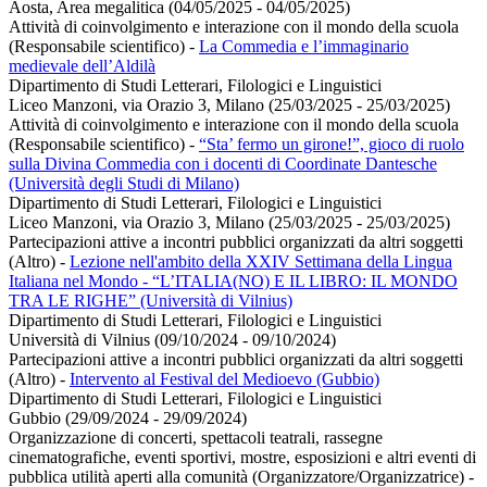
Aosta, Area megalitica (04/05/2025 - 04/05/2025)
Attività di coinvolgimento e interazione con il mondo della scuola
(Responsabile scientifico)
-
La Commedia e l’immaginario
medievale dell’Aldilà
Dipartimento di Studi Letterari, Filologici e Linguistici
Liceo Manzoni, via Orazio 3, Milano (25/03/2025 - 25/03/2025)
Attività di coinvolgimento e interazione con il mondo della scuola
(Responsabile scientifico)
-
“Sta’ fermo un girone!”, gioco di ruolo
sulla Divina Commedia con i docenti di Coordinate Dantesche
(Università degli Studi di Milano)
Dipartimento di Studi Letterari, Filologici e Linguistici
Liceo Manzoni, via Orazio 3, Milano (25/03/2025 - 25/03/2025)
Partecipazioni attive a incontri pubblici organizzati da altri soggetti
(Altro)
-
Lezione nell'ambito della XXIV Settimana della Lingua
Italiana nel Mondo - “L’ITALIA(NO) E IL LIBRO: IL MONDO
TRA LE RIGHE” (Università di Vilnius)
Dipartimento di Studi Letterari, Filologici e Linguistici
Università di Vilnius (09/10/2024 - 09/10/2024)
Partecipazioni attive a incontri pubblici organizzati da altri soggetti
(Altro)
-
Intervento al Festival del Medioevo (Gubbio)
Dipartimento di Studi Letterari, Filologici e Linguistici
Gubbio (29/09/2024 - 29/09/2024)
Organizzazione di concerti, spettacoli teatrali, rassegne
cinematografiche, eventi sportivi, mostre, esposizioni e altri eventi di
pubblica utilità aperti alla comunità (Organizzatore/Organizzatrice)
-