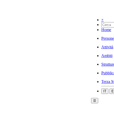
×
Home
Persone
Attività
Ambiti
Struttur
Pubblic
Terza M
IT
E
☰