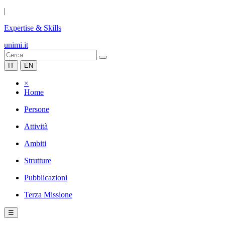
|
Expertise & Skills
unimi.it
IT
EN
×
Home
Persone
Attività
Ambiti
Strutture
Pubblicazioni
Terza Missione
☰