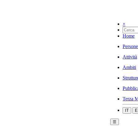
×
Home
Persone
Attività
Ambiti
Struttur
Pubblic
Terza M
IT
E
☰