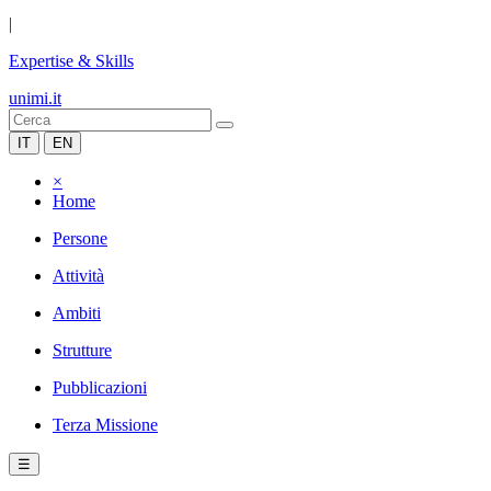
|
Expertise & Skills
unimi.it
IT
EN
×
Home
Persone
Attività
Ambiti
Strutture
Pubblicazioni
Terza Missione
☰