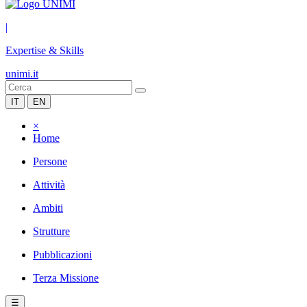
|
Expertise & Skills
unimi.it
IT
EN
×
Home
Persone
Attività
Ambiti
Strutture
Pubblicazioni
Terza Missione
☰