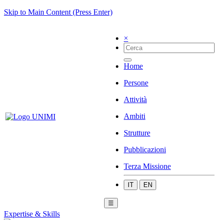
Skip to Main Content (Press Enter)
×
Home
Persone
Attività
Ambiti
Strutture
Pubblicazioni
Terza Missione
IT
EN
☰
Expertise & Skills