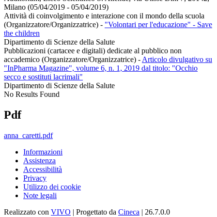
Milano (05/04/2019 - 05/04/2019)
Attività di coinvolgimento e interazione con il mondo della scuola
(Organizzatore/Organizzatrice)
-
"Volontari per l'educazione" - Save
the children
Dipartimento di Scienze della Salute
Pubblicazioni (cartacee e digitali) dedicate al pubblico non
accademico (Organizzatore/Organizzatrice)
-
Articolo divulgativo su
"InPharma Magazine", volume 6, n. 1, 2019 dal titolo: "Occhio
secco e sostituti lacrimali"
Dipartimento di Scienze della Salute
No Results Found
Pdf
anna_caretti.pdf
Informazioni
Assistenza
Accessibilità
Privacy
Utilizzo dei cookie
Note legali
Realizzato con
VIVO
| Progettato da
Cineca
| 26.7.0.0