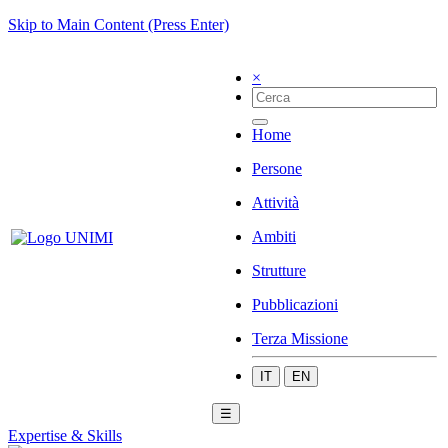
Skip to Main Content (Press Enter)
×
Home
Persone
Attività
Ambiti
Strutture
Pubblicazioni
Terza Missione
IT
EN
☰
Expertise & Skills