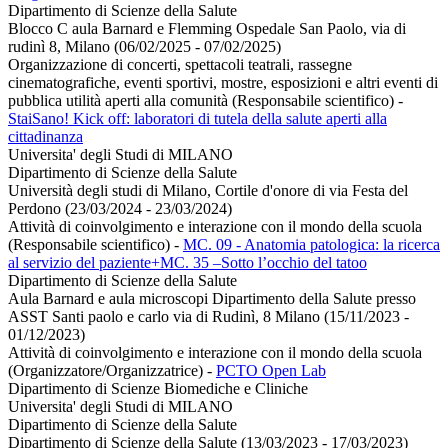
Dipartimento di Scienze della Salute
Blocco C aula Barnard e Flemming Ospedale San Paolo, via di
rudinì 8, Milano (06/02/2025 - 07/02/2025)
Organizzazione di concerti, spettacoli teatrali, rassegne
cinematografiche, eventi sportivi, mostre, esposizioni e altri eventi di
pubblica utilità aperti alla comunità (Responsabile scientifico)
-
StaiSano! Kick off: laboratori di tutela della salute aperti alla
cittadinanza
Universita' degli Studi di MILANO
Dipartimento di Scienze della Salute
Università degli studi di Milano, Cortile d'onore di via Festa del
Perdono (23/03/2024 - 23/03/2024)
Attività di coinvolgimento e interazione con il mondo della scuola
(Responsabile scientifico)
-
MC. 09 - Anatomia patologica: la ricerca
al servizio del paziente+MC. 35 –Sotto l’occhio del tatoo
Dipartimento di Scienze della Salute
Aula Barnard e aula microscopi Dipartimento della Salute presso
ASST Santi paolo e carlo via di Rudinì, 8 Milano (15/11/2023 -
01/12/2023)
Attività di coinvolgimento e interazione con il mondo della scuola
(Organizzatore/Organizzatrice)
-
PCTO Open Lab
Dipartimento di Scienze Biomediche e Cliniche
Universita' degli Studi di MILANO
Dipartimento di Scienze della Salute
Dipartimento di Scienze della Salute (13/03/2023 - 17/03/2023)