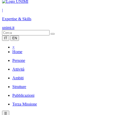
|
Expertise & Skills
unimi.it
IT
EN
×
Home
Persone
Attività
Ambiti
Strutture
Pubblicazioni
Terza Missione
☰