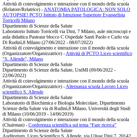
Attività di coinvolgimento e interazione con il mondo della scuola
(Relatore/Relatrice)
-
ANATOMIA PATOLOGICA: NON SOLO
AUTOPSIE! PCTO Istituto di Istruzione Superiore Evangelista
Torricelli Milano
Dipartimento di Scienze della Salute
Laboratorio Istituto Torricelli via Dini, 7 Milano, aule microscopi e
aula didattica Pasteaur blocco C Ospedale Santi Paolo e Carlo via
Di Rudinì,8 Milano (27/06/2022 - 08/07/2022)
Attività di coinvolgimento e interazione con il mondo della scuola
(Organizzatore/Organizzatrice)
-
Attività di PCTO Liceo scientifico
"S. Allende", Milano
Dipartimento di Scienze della Salute
Dipartimento di Scienze della Salute, UniMI (09/06/2022 -
22/06/2022)
Attività di coinvolgimento e interazione con il mondo della scuola
(Organizzatore/Organizzatrice)
-
Alternanza scuola Lavoro Liceo
scientifico S. Allende
Dipartimento di Scienze della Salute
Laboratorio di Biochimica e Biologia Molecolare, Dipartimento
Scienze della Salute via di Rudinì,8 Milano, Università degli Studi
di Milano (10/06/2019 - 14/06/2019)
Attività di coinvolgimento e interazione con il mondo della scuola
(Chairman)
-
Conferenza scientifica sul tema “Fare ricerca”
Dipartimento di Scienze della Salute
Auditorium, Liceo Scientifico S. Allende, via Ulisse Dini 7, 20142,