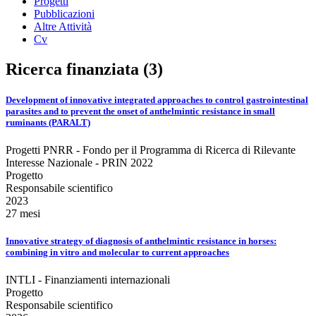
Progetti
Pubblicazioni
Altre Attività
Cv
Ricerca finanziata (3)
Development of innovative integrated approaches to control gastrointestinal
parasites and to prevent the onset of anthelmintic resistance in small
ruminants (PARALT)
Progetti PNRR - Fondo per il Programma di Ricerca di Rilevante
Interesse Nazionale - PRIN 2022
Progetto
Responsabile scientifico
2023
27 mesi
Innovative strategy of diagnosis of anthelmintic resistance in horses:
combining in vitro and molecular to current approaches
INTLI - Finanziamenti internazionali
Progetto
Responsabile scientifico