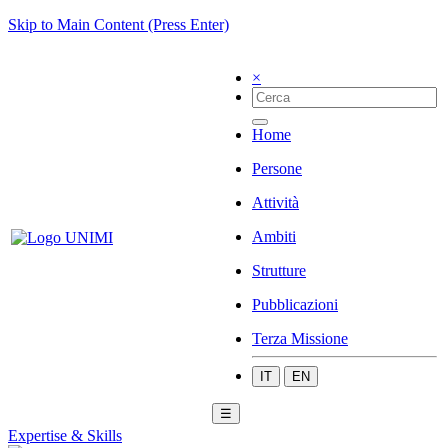
Skip to Main Content (Press Enter)
×
Home
Persone
Attività
Ambiti
Strutture
Pubblicazioni
Terza Missione
IT
EN
☰
Expertise & Skills