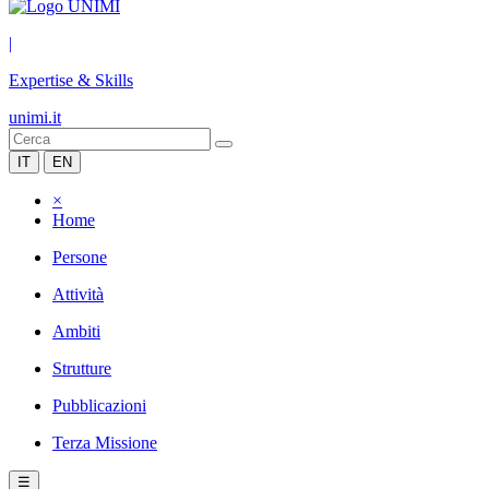
|
Expertise & Skills
unimi.it
IT
EN
×
Home
Persone
Attività
Ambiti
Strutture
Pubblicazioni
Terza Missione
☰