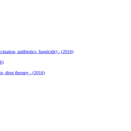
ination, antibiotics, fungicide) - (2016)
6)
, drug therapy - (2016)