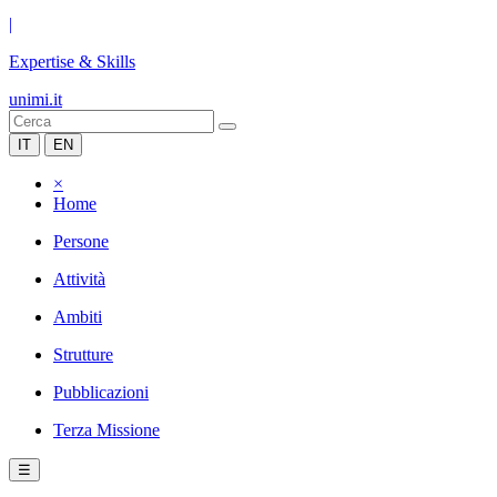
|
Expertise & Skills
unimi.it
IT
EN
×
Home
Persone
Attività
Ambiti
Strutture
Pubblicazioni
Terza Missione
☰