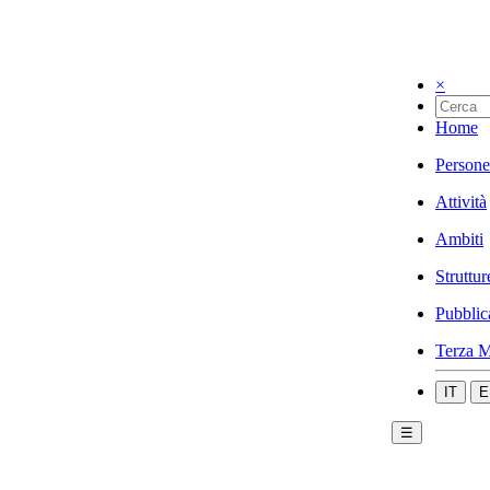
×
Home
Persone
Attività
Ambiti
Struttur
Pubblic
Terza M
IT
E
☰