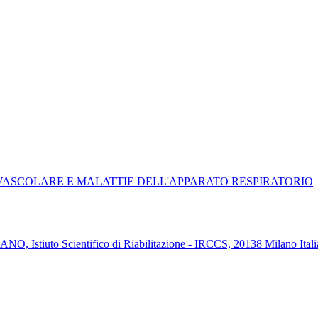
IOVASCOLARE E MALATTIE DELL'APPARATO RESPIRATORIO
NO, Istiuto Scientifico di Riabilitazione - IRCCS, 20138 Milano Itali