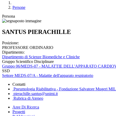
Persone
Persona
SANTUS PIERACHILLE
Posizione:
PROFESSORE ORDINARIO
Dipartimento:
Dipartimento di Scienze Biomediche e Cliniche
Gruppo Scientifico Disciplinare
Gruppo 06/MEDS-07 - MALATTIE DELL'APPARATO CARD
SSD
Settore MEDS-07/A - Malattie dell'apparato respiratorio
Contatti
Pneumologia Riabilitativa - Fondazione Salvatore Mugeri MILA
pierachille.santus@unimi.it
Rubrica di Ateneo
Aree Di Ricerca
Progetti