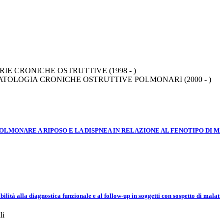
E CRONICHE OSTRUTTIVE (1998 - )
TOLOGIA CRONICHE OSTRUTTIVE POLMONARI (2000 - )
LMONARE A RIPOSO E LA DISPNEA IN RELAZIONE AL FENOTIPO DI 
lità alla diagnostica funzionale e al follow-up in soggetti con sospetto di malat
li