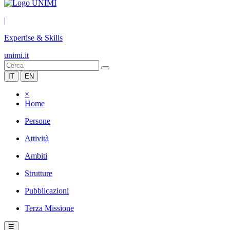
|
Expertise & Skills
unimi.it
IT
EN
×
Home
Persone
Attività
Ambiti
Strutture
Pubblicazioni
Terza Missione
☰