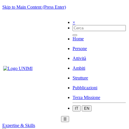
Skip to Main Content (Press Enter)
×
Home
Persone
Attività
Ambiti
Strutture
Pubblicazioni
Terza Missione
IT
EN
☰
Expertise & Skills