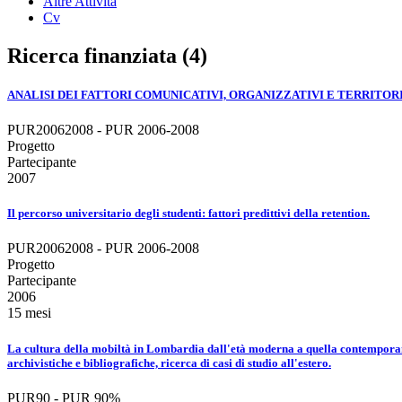
Altre Attività
Cv
Ricerca finanziata (4)
ANALISI DEI FATTORI COMUNICATIVI, ORGANIZZATIVI E TERRITOR
PUR20062008 - PUR 2006-2008
Progetto
Partecipante
2007
Il percorso universitario degli studenti: fattori predittivi della retention.
PUR20062008 - PUR 2006-2008
Progetto
Partecipante
2006
15 mesi
La cultura della mobiltà in Lombardia dall'età moderna a quella contemporanea:
archivistiche e bibliografiche, ricerca di casi di studio all'estero.
PUR90 - PUR 90%