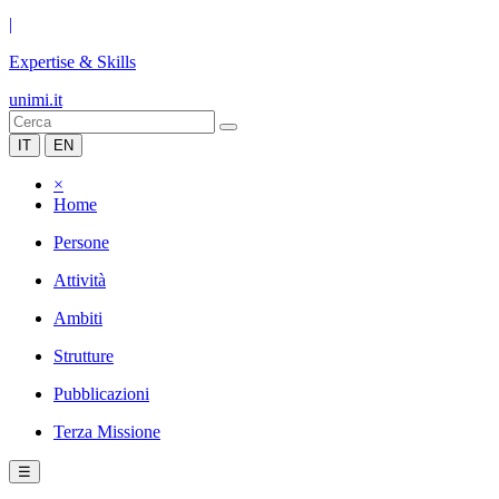
|
Expertise & Skills
unimi.it
IT
EN
×
Home
Persone
Attività
Ambiti
Strutture
Pubblicazioni
Terza Missione
☰