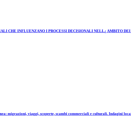
IALI CHE INFLUENZANO I PROCESSI DECISIONALI NELL¿ AMBITO DEI
 migrazioni, viaggi, scoperte, scambi commerciali e culturali. Indagini locali e