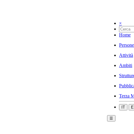
×
Home
Persone
Attività
Ambiti
Struttur
Pubblic
Terza M
IT
E
☰