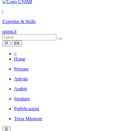
|
Expertise & Skills
unimi.it
IT
EN
×
Home
Persone
Attività
Ambiti
Strutture
Pubblicazioni
Terza Missione
☰