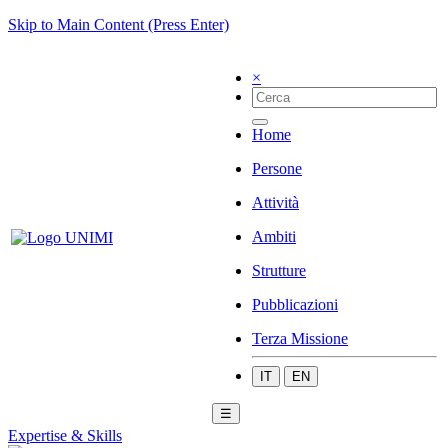
Skip to Main Content (Press Enter)
×
Home
Persone
Attività
Ambiti
Strutture
Pubblicazioni
Terza Missione
IT
EN
☰
Expertise & Skills