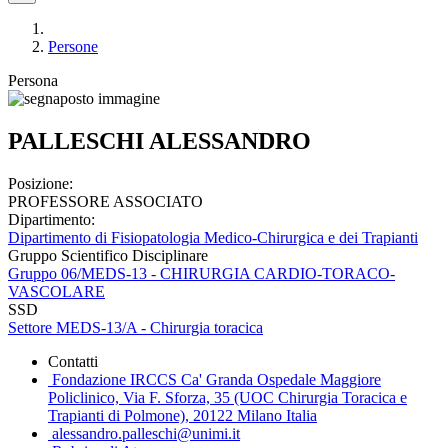
Persone
Persona
PALLESCHI ALESSANDRO
Posizione:
PROFESSORE ASSOCIATO
Dipartimento:
Dipartimento di Fisiopatologia Medico-Chirurgica e dei Trapianti
Gruppo Scientifico Disciplinare
Gruppo 06/MEDS-13 - CHIRURGIA CARDIO-TORACO-
VASCOLARE
SSD
Settore MEDS-13/A - Chirurgia toracica
Contatti
Fondazione IRCCS Ca' Granda Ospedale Maggiore
Policlinico, Via F. Sforza, 35 (UOC Chirurgia Toracica e
Trapianti di Polmone), 20122 Milano Italia
alessandro.palleschi@unimi.it