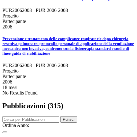
PUR20062008 - PUR 2006-2008
Progetto
Partecipante
2006
Prevenzione e trattamento delle complicanze respiratorie dopo chirurgia
resettiva polmonare: protocollo personale di applicazione della ventilazione
meccanica non invasiva, confronto con la fisioterapia standard e studio di
linee guida di riabilitazione
PUR20062008 - PUR 2006-2008
Progetto
Partecipante
2006
18 mesi
No Results Found
Pubblicazioni (315)
Pulisci
Ordina Anno: