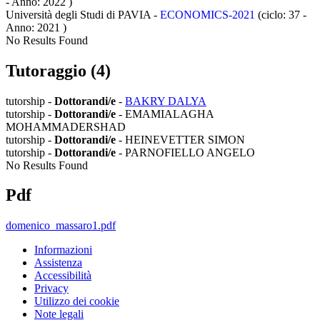
- Anno: 2022
)
Università degli Studi di PAVIA -
ECONOMICS-2021
(ciclo: 37 -
Anno: 2021
)
No Results Found
Tutoraggio (4)
tutorship -
Dottorandi/e
-
BAKRY DALYA
tutorship -
Dottorandi/e
- EMAMIALAGHA
MOHAMMADERSHAD
tutorship -
Dottorandi/e
- HEINEVETTER SIMON
tutorship -
Dottorandi/e
- PARNOFIELLO ANGELO
No Results Found
Pdf
domenico_massaro1.pdf
Informazioni
Assistenza
Accessibilità
Privacy
Utilizzo dei cookie
Note legali