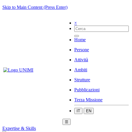
Skip to Main Content (Press Enter)
×
Home
Persone
Attività
Ambiti
Strutture
Pubblicazioni
Terza Missione
IT
EN
☰
Expertise & Skills