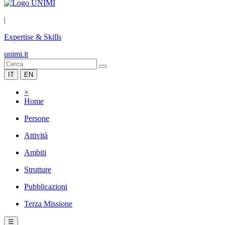
|
Expertise & Skills
unimi.it
IT
EN
×
Home
Persone
Attività
Ambiti
Strutture
Pubblicazioni
Terza Missione
☰