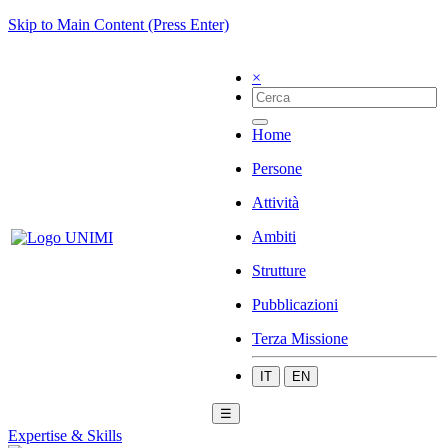
Skip to Main Content (Press Enter)
×
Home
Persone
Attività
Ambiti
Strutture
Pubblicazioni
Terza Missione
IT
EN
☰
Expertise & Skills