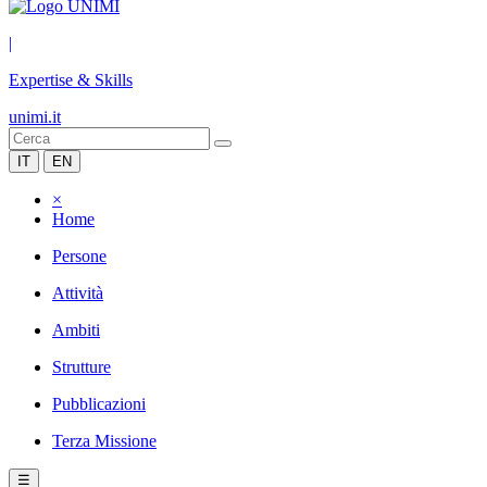
|
Expertise & Skills
unimi.it
IT
EN
×
Home
Persone
Attività
Ambiti
Strutture
Pubblicazioni
Terza Missione
☰