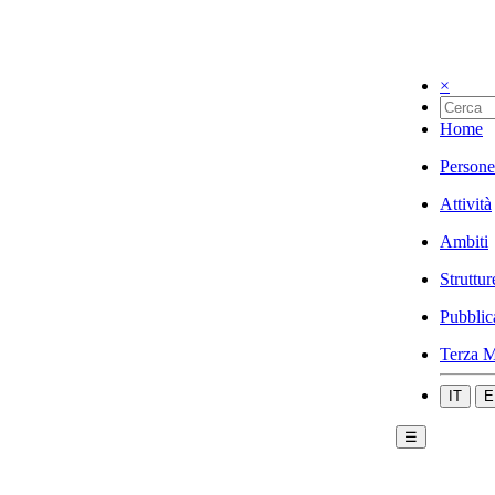
×
Home
Persone
Attività
Ambiti
Struttur
Pubblic
Terza M
IT
E
☰