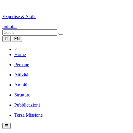
|
Expertise & Skills
unimi.it
IT
EN
×
Home
Persone
Attività
Ambiti
Strutture
Pubblicazioni
Terza Missione
☰