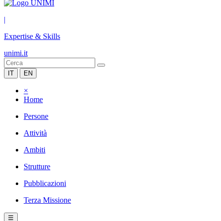
|
Expertise & Skills
unimi.it
IT
EN
×
Home
Persone
Attività
Ambiti
Strutture
Pubblicazioni
Terza Missione
☰