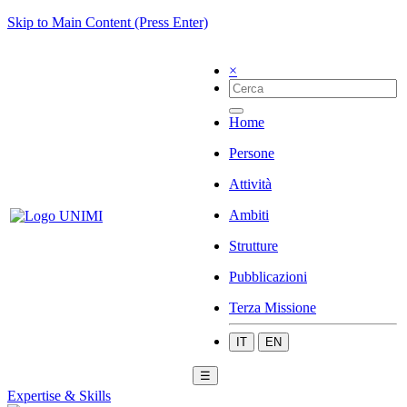
Skip to Main Content (Press Enter)
×
Home
Persone
Attività
Ambiti
Strutture
Pubblicazioni
Terza Missione
IT
EN
☰
Expertise & Skills