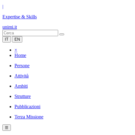
|
Expertise & Skills
unimi.it
IT
EN
×
Home
Persone
Attività
Ambiti
Strutture
Pubblicazioni
Terza Missione
☰