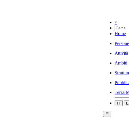
×
Home
Persone
Attività
Ambiti
Struttur
Pubblic
Terza M
IT
E
☰