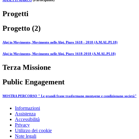
MASETTI MARCO
(Partecipante)
Progetti
Progetto (2)
Alpi in Movimento, Movimento nelle Alpi. Piuro 1618 - 2018 (A.M.AL.PI.18)
Alpi in Movimento, Movimento nelle Alpi. Piuro 1618-2018 (A.M.AL.PI.18)
Terza Missione
Public Engagement
MOSTRA PERCORSO " Le grandi frane trasformano montagne e condizionano società"
Informazioni
Assistenza
Accessibilità
Privacy
Utilizzo dei cookie
Note legali